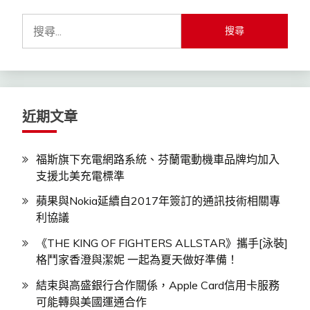
搜
尋
關
鍵
字:
近期文章
福斯旗下充電網路系統、芬蘭電動機車品牌均加入
支援北美充電標準
蘋果與Nokia延續自2017年簽訂的通訊技術相關專
利協議
《THE KING OF FIGHTERS ALLSTAR》攜手[泳裝]
格鬥家香澄與潔妮 一起為夏天做好準備！
結束與高盛銀行合作關係，Apple Card信用卡服務
可能轉與美國運通合作