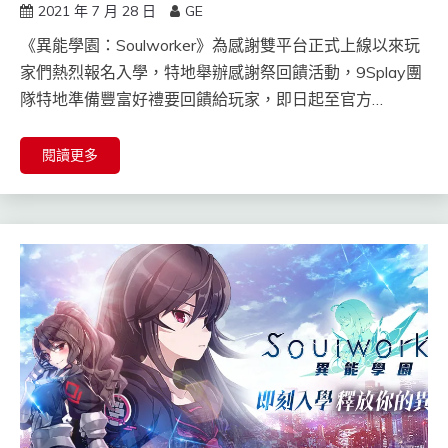
2021 年 7 月 28 日
GE
《異能學園：Soulworker》為感謝雙平台正式上線以來玩
家們熱烈報名入學，特地舉辦感謝祭回饋活動，9Splay團
隊特地準備豐富好禮要回饋給玩家，即日起至官方…
閱讀更多