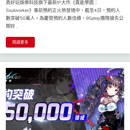
真好玩娛樂科技旗下最新IP大作《異能學園：
Soulworker》事前預約正火熱發燒中，截至4日，預約人
數突破50萬人。為慶賀預約人數佳績，9Splay團隊搶先公
開好…
閱讀更多