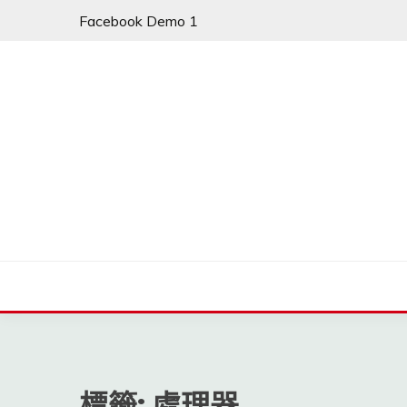
Skip
Facebook Demo 1
to
content
標籤:
處理器