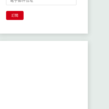
子
郵
件
訂閱
位
址