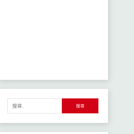
搜
尋
關
鍵
字: