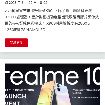
2023 年 6 月 29 日
GE
vivo稍早宣布推出升級款X90s，除了換上聯發科天璣
9200+處理器，更針對相機功能推出致敬經典膠片影像效
果的vivo質感色彩模式。 X90s採用解析度為2800 x
1260的6.78吋AMOLED…
閱讀更多