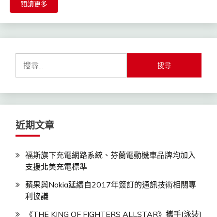
閱讀更多
搜
尋
關
鍵
字:
近期文章
福斯旗下充電網路系統、芬蘭電動機車品牌均加入
支援北美充電標準
蘋果與Nokia延續自2017年簽訂的通訊技術相關專
利協議
《THE KING OF FIGHTERS ALLSTAR》攜手[泳裝]