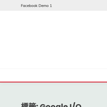
Skip
Facebook Demo 1
to
content
標籤:
Google I/O