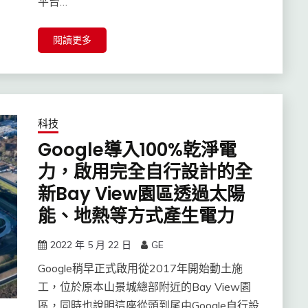
平台…
閱讀更多
科技
Google導入100%乾淨電
力，啟用完全自行設計的全
新Bay View園區透過太陽
能、地熱等方式產生電力
2022 年 5 月 22 日
GE
Google稍早正式啟用從2017年開始動土施
工，位於原本山景城總部附近的Bay View園
區，同時也說明這座從頭到尾由Google自行設