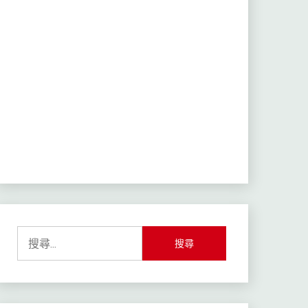
搜
尋
關
鍵
字: