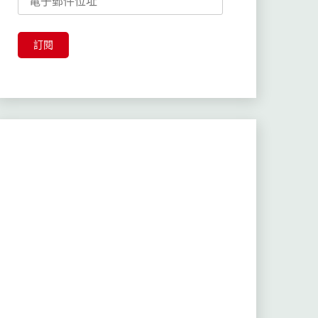
子
郵
件
訂閱
位
址