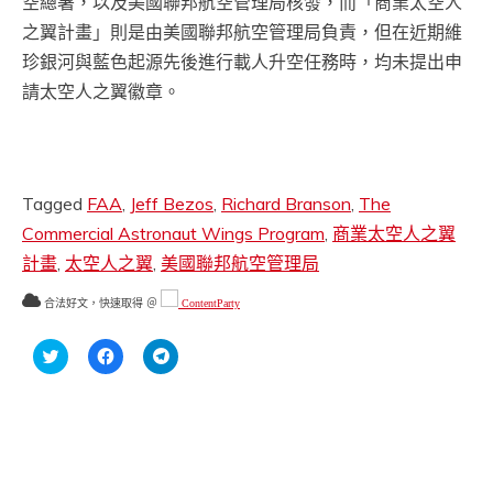
空總署，以及美國聯邦航空管理局核發，而「商業太空人
之翼計畫」則是由美國聯邦航空管理局負責，但在近期維
珍銀河與藍色起源先後進行載人升空任務時，均未提出申
請太空人之翼徽章。
Tagged
FAA
,
Jeff Bezos
,
Richard Branson
,
The
Commercial Astronaut Wings Program
,
商業太空人之翼
計畫
,
太空人之翼
,
美國聯邦航空管理局
合法好文，快速取得 ＠
ContentParty
分
按
按
享
一
一
到
下
下
Twitter(在
以
以
新
分
分
視
享
享
窗
至
到
中
Facebook(在
Telegram(在
開
新
新
啟)
視
視