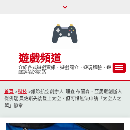
Skip
to
content
遊戲頻道
介紹各式遊戲資訊、遊戲簡介、遊玩體驗、遊
戲評論的網站
首頁
>
科技
>
維珍航空創辦人-理查·布蘭森、亞馬遜創辦人-
傑佛瑞·貝佐斯先後登上太空，但可惜無法申請「太空人之
翼」徽章