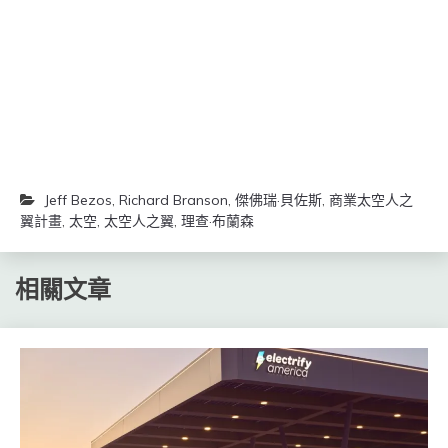
窗
窗
中
中
開
開
啟)
啟)
Jeff Bezos
,
Richard Branson
,
傑佛瑞·貝佐斯
,
商業太空人之
翼計畫
,
太空
,
太空人之翼
,
理查·布蘭森
相關文章