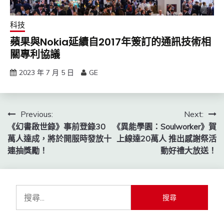
科技
蘋果與Nokia延續自2017年簽訂的通訊技術相
關專利協議
2023 年 7 月 5 日
GE
文
Previous:
Next:
《幻書啟世錄》事前登錄30
《異能學園：Soulworker》賀
章
萬人達成，將於開服時發放十
上線達20萬人 推出感謝祭活
導
連抽獎勵！
動好禮大放送！
覽
搜
尋
關