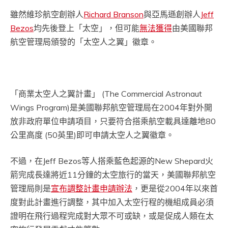
雖然維珍航空創辦人
Richard Branson
與亞馬遜創辦人
Jeff
Bezos
均先後登上「太空」，但可能
無法獲得
由美國聯邦
航空管理局頒發的「太空人之翼」徽章。
「商業太空人之翼計畫」 (The Commercial Astronaut
Wings Program)是美國聯邦航空管理局在2004年對外開
放非政府單位申請項目，只要符合搭乘航空載具達離地80
公里高度 (50英里)即可申請太空人之翼徽章。
不過，在Jeff Bezos等人搭乘藍色起源的New Shepard火
箭完成長達將近11分鐘的太空旅行的當天，美國聯邦航空
管理局則是
宣布調整計畫申請辦法
，更是從2004年以來首
度對此計畫進行調整，其中加入太空行程的機組成員必須
證明在飛行過程完成對大眾不可或缺，或是促成人類在太