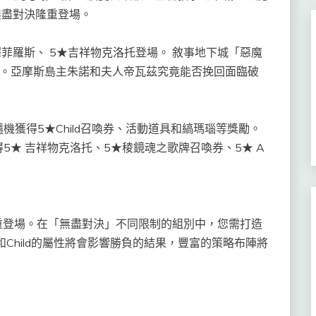
鬥:無盡對決隆重登場。
菲羅斯、 5★吉祥物克洛托登場。 敘事地下城「惡魔
29~8/12。亞摩斯島主朱諾和夫人帝瓦茲究竟能否挽回面臨破
得5★Child召喚券、活動道具和縞瑪瑙等獎勵。
★ 吉祥物克洛托、5★稜鏡魂之歌牌召喚券、5★ A
登場。在「無盡對決」不同限制的組別中，您需打造
Child的屬性將會影響勝負的結果，豐富的策略布陣將