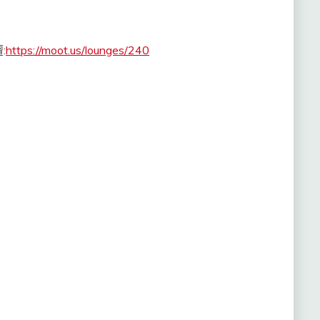
:
https://moot.us/lounges/240