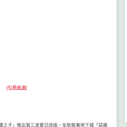
[引用來源]
PG「命運之子」推出第三波夏日改版。全新敘事地下城「惡魔