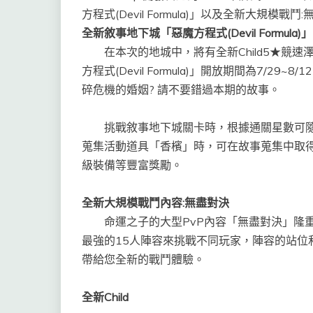
方程式(Devil Formula)」以及全新大規模戰
全新敘事地下城「惡魔方程式(Devil Formula)」
在本次的地城中，將有全新Child5★競速澤
方程式(Devil Formula)」開放期間為7/
碎危機的婚姻? 請不要錯過本期的故事。
挑戰敘事地下城關卡時，根據通關星數可隨機獲
蒐集活動道具「香檳」時，可在故事蒐集中取得5
級裝備等豐富獎勵。
全新大規模戰鬥內容:無盡對決
命運之子的大型PvP內容「無盡對決」隆重
最強的15人陣容來挑戰不同玩家，陣容的站位和
帶給您全新的戰鬥體驗。
全新Child