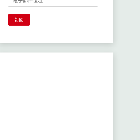
子
郵
件
訂閱
位
址