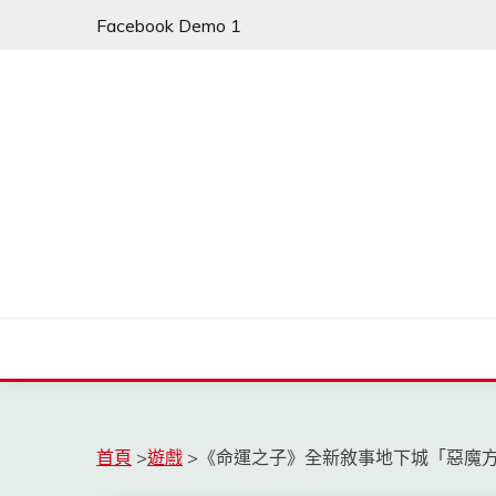
Skip
Facebook Demo 1
to
content
首頁
>
遊戲
>
《命運之子》全新敘事地下城「惡魔方程式(D