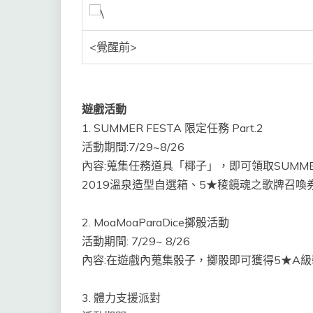
<覺醒前>
遊戲活動
1. SUMMER FESTA 限定任務 Part.2
活動期間:7/29~8/26
內容:蒐集任務道具「椰子」，即可領取SUMMER 
2019溫泉造型自選箱、5★稜鏡魂之歌牌召喚
2. MoaMoaParaDice擲骰活動
活動期間: 7/29~ 8/26
內容:在遊戲內蒐集骰子，擲骰即可獲得5★A
3. 體力支援派對