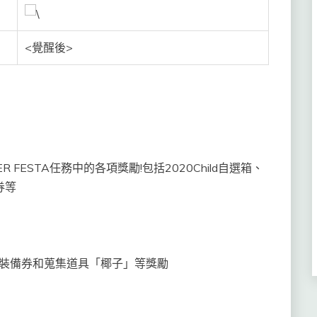
<覺醒後>
FESTA任務中的各項獎勵!包括2020Child自選箱、
券等
級裝備券和蒐集道具「椰子」等獎勵