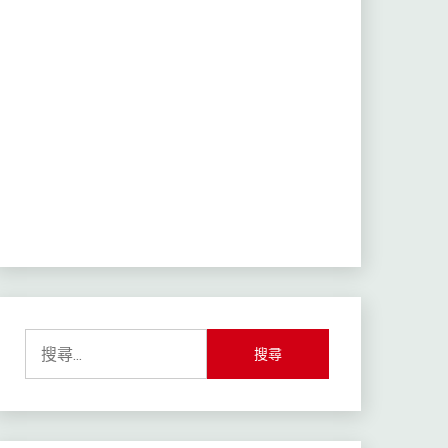
搜
尋
關
鍵
字: