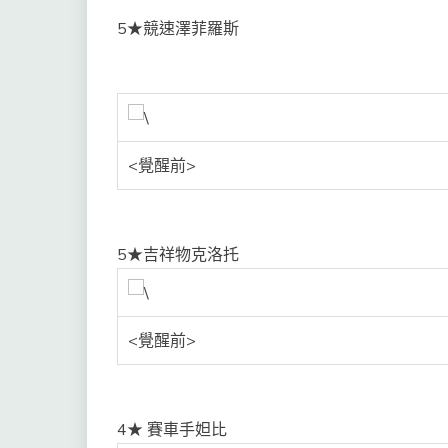
5★競速澤菲羅斯
<覺醒前>
5★吉祥物克洛托
<覺醒前>
4★ 賽車手妲比