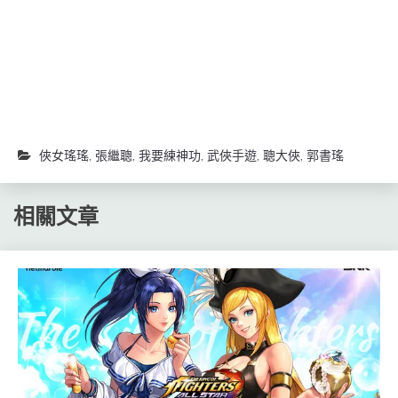
開
開
啟)
啟)
俠女瑤瑤
,
張繼聰
,
我要練神功
,
武俠手遊
,
聰大俠
,
郭書瑤
相關文章