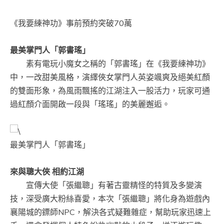
《我要練神功》事前預約突破70萬
最美掌門人「郭書瑤」
素有電玩小魔女之稱的「郭書瑤」在《我要練神功》
中，一改甜美風格，演繹俠女掌門人英姿颯爽及絕美紅顏
的雙面形象，為風雨飄搖的江湖注入一股活力，玩家可通
過紅顏介面開啟一段與「瑤瑤」的美麗邂逅。
最美掌門人「郭書瑤」
來與聰大俠
相約江湖
宣傳大使「張繼聰」有著古靈精怪的特質及多變演
技，深受廣大粉絲喜愛，本次「張繼聰」將化身為遊戲內
襄陽城的鏢師NPC，解決各式疑難雜症，幫助玩家迅速上