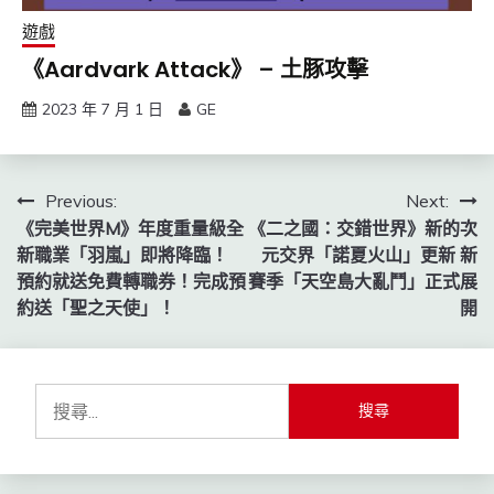
遊戲
《Aardvark Attack》 – 土豚攻擊
2023 年 7 月 1 日
GE
文
Previous:
Next:
《完美世界M》年度重量級全
《二之國：交錯世界》新的次
章
新職業「羽嵐」即將降臨！
元交界「諾夏火山」更新 新
導
預約就送免費轉職券！完成預
賽季「天空島大亂鬥」正式展
約送「聖之天使」！
開
覽
搜
尋
關
鍵