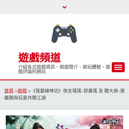
Skip
to
content
遊戲頻道
介紹各式遊戲資訊、遊戲簡介、遊玩體驗、遊
戲評論的網站
首頁
>
遊戲
>
《我要練神功》俠女瑤瑤-郭書瑤 及 聰大俠-張
繼聰與玩家共闖江湖