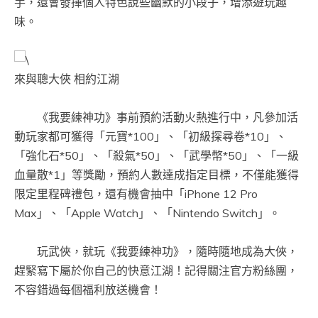
手，還會發揮個人特色說些幽默的小段子，增添遊玩趣
味。
來與聰大俠 相約江湖
《我要練神功》事前預約活動火熱進行中，凡參加活
動玩家都可獲得「元寶*100」、「初級探尋卷*10」、
「強化石*50」、「殺氣*50」、「武學幣*50」、「一級
血量散*1」等獎勵，預約人數達成指定目標，不僅能獲得
限定里程碑禮包，還有機會抽中「iPhone 12 Pro
Max」、「Apple Watch」、「Nintendo Switch」。
玩武俠，就玩《我要練神功》，隨時隨地成為大俠，
趕緊寫下屬於你自己的快意江湖！記得關注官方粉絲團，
不容錯過每個福利放送機會！