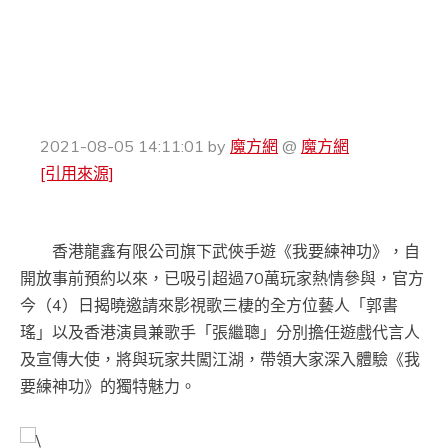
2021-08-05 14:11:01
by
魔方網
@
魔方網
[引用來源]
香港龍鑫有限公司旗下武俠手遊《我要練神功》，自
開放事前預約以來，已吸引超過70萬玩家熱情參與，官方
今（4）日揭曉邀請來影視歌三棲的全方位藝人「郭書
瑤」以及香港演員兼歌手「張繼聰」分別擔任遊戲代言人
及宣傳大使，將與玩家共闖江湖，帶領大家深入體驗《我
要練神功》的獨特魅力。