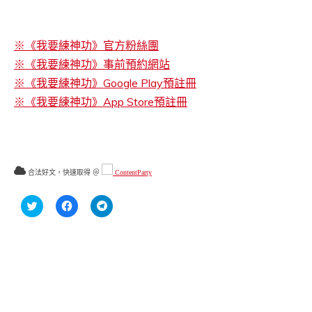
※《我要練神功》官方粉絲團
※《我要練神功》事前預約網站
※《我要練神功》Google Play預註冊
※《我要練神功》App Store預註冊
合法好文，快速取得 ＠
ContentParty
分
按
按
享
一
一
到
下
下
Twitter(在
以
以
新
分
分
視
享
享
窗
至
到
中
Facebook(在
Telegram(在
開
新
新
啟)
視
視
窗
窗
中
中