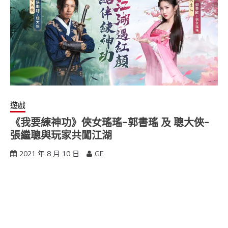
遊戲
《我要練神功》俠女瑤瑤-郭書瑤 及 聰大俠-
張繼聰與玩家共闖江湖
2021 年 8 月 10 日
GE