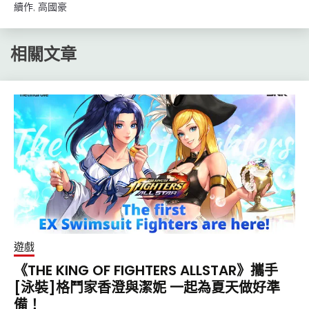
續作
,
高國豪
相關文章
遊戲
《THE KING OF FIGHTERS ALLSTAR》攜手
[泳裝]格鬥家香澄與潔妮 一起為夏天做好準
備！