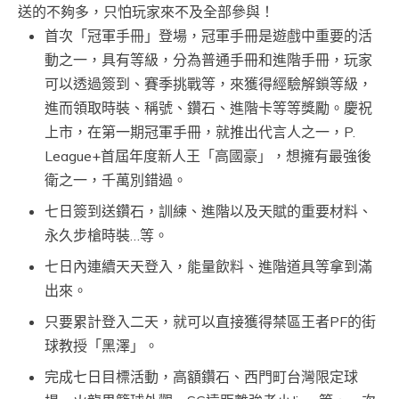
送的不夠多，只怕玩家來不及全部參與！
首次「冠軍手冊」登場，冠軍手冊是遊戲中重要的活
動之一，具有等級，分為普通手冊和進階手冊，玩家
可以透過簽到、賽季挑戰等，來獲得經驗解鎖等級，
進而領取時裝、稱號、鑽石、進階卡等等獎勵。慶祝
上市，在第一期冠軍手冊，就推出代言人之一，P.
League+首屆年度新人王「高國豪」，想擁有最強後
衛之一，千萬別錯過。
七日簽到送鑽石，訓練、進階以及天賦的重要材料、
永久步槍時裝…等。
七日內連續天天登入，能量飲料、進階道具等拿到滿
出來。
只要累計登入二天，就可以直接獲得禁區王者PF的街
球教授「黑澤」。
完成七日目標活動，高額鑽石、西門町台灣限定球