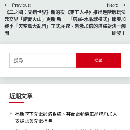
文
Previous:
Next:
《二之國：交錯世界》新的次
《第五人格》推出進階版玩法
章
元交界「諾夏火山」更新 新
「塔羅-水晶球模式」節奏加
導
賽季「天空島大亂鬥」正式展
速、刺激加倍的塔羅對決一觸
開
即發！
覽
搜
尋
關
鍵
字:
近期文章
福斯旗下充電網路系統、芬蘭電動機車品牌均加入
支援北美充電標準