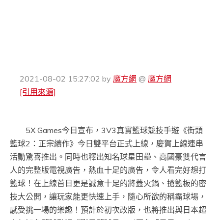
2021-08-02 15:27:02
by
魔方網
@
魔方網
[引用來源]
5X Games今日宣布，3V3真實籃球競技手遊《街頭
籃球2：正宗續作》今日雙平台正式上線，慶賀上線連串
活動驚喜推出。同時也釋出知名球星田壘、高國豪雙代言
人的完整版電視廣告，熱血十足的廣告，令人看完好想打
籃球！在上線首日更是誠意十足的將蓋火鍋、搶籃板的密
技大公開，讓玩家能更快速上手，隨心所欲的稱霸球場，
感受挑一場的樂趣！預計於初次改版，也將推出與日本超