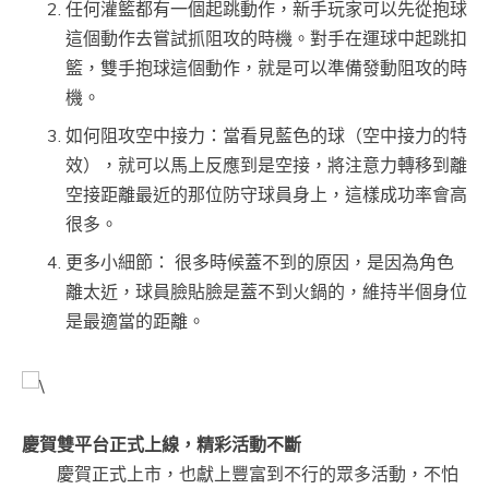
任何灌籃都有一個起跳動作，新手玩家可以先從抱球
這個動作去嘗試抓阻攻的時機。對手在運球中起跳扣
籃，雙手抱球這個動作，就是可以準備發動阻攻的時
機。
如何阻攻空中接力：當看見藍色的球（空中接力的特
效），就可以馬上反應到是空接，將注意力轉移到離
空接距離最近的那位防守球員身上，這樣成功率會高
很多。
更多小細節： 很多時候蓋不到的原因，是因為角色
離太近，球員臉貼臉是蓋不到火鍋的，維持半個身位
是最適當的距離。
慶賀雙平台正式上線，精彩活動不斷
慶賀正式上市，也獻上豐富到不行的眾多活動，不怕