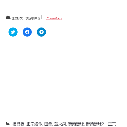
合法好文，快速取得 ＠
ContentParty
分
按
按
享
一
一
到
下
下
Twitter(在
以
以
新
分
分
視
享
享
窗
至
到
中
Facebook(在
Telegram(在
開
新
新
啟)
視
視
窗
窗
中
中
開
開
啟)
啟)
搶籃板
,
正宗續作
,
田壘
,
蓋火鍋
,
街頭籃球
,
街頭籃球2：正宗