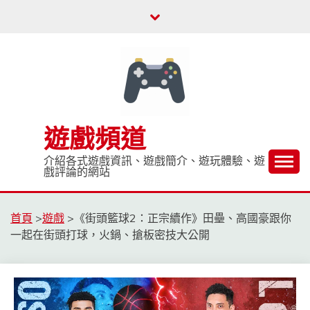
Skip
to
content
遊戲頻道
介紹各式遊戲資訊、遊戲簡介、遊玩體驗、遊
戲評論的網站
首頁
>
遊戲
>
《街頭籃球2：正宗續作》田壘、高國豪跟你
一起在街頭打球，火鍋、搶板密技大公開