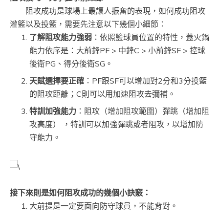
阻攻成功是球場上最讓人振奮的表現，如何成功阻攻
灌籃以及投籃，需要先注意以下幾個小細節：
了解阻攻能力強弱
：依照籃球員位置的特性，蓋火鍋
能力依序是：大前鋒PF > 中鋒C > 小前鋒SF > 控球
後衛PG、得分後衛SG。
天賦選擇要正確
：PF跟SF可以增加對2分和3分投籃
的阻攻距離；C則可以用加速阻攻去彌補。
特訓加強能力
：阻攻（增加阻攻範圍）彈跳（增加阻
攻高度） ，特訓可以加強彈跳或者阻攻，以增加防
守能力。
接下來則是如何阻攻成功的幾個小訣竅：
大前提是一定要面向防守球員，不能背對。