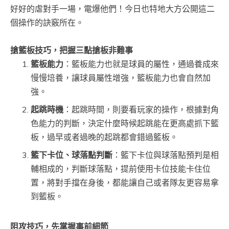
好好的虐對手一場，電爆他們！今日也特地大方公開這二
個操作的訣竅所在。
搶籃板技巧，把握三點搶板非難事
籃板能力
：籃板能力也就是球員的屬性，通過養成來
慢慢培養，讓球員屬性增強，籃板能力也會自然加
強。
起跳時機
：起跳時間，則要看玩家的操作，根據對角
色能力的判斷，決定什麼時候起跳能在更高處抓下籃
板，過早或者過晚的起跳都會錯過籃板。
籃下卡位、球落點判斷
：籃下卡位與球落點預判是相
輔相成的，判斷球落點，提前使用卡位技能卡住位
置，將對手擋在身後，都能讓自己或者隊友更容易拿
到籃板。
阻攻技巧，先掌握事前細節