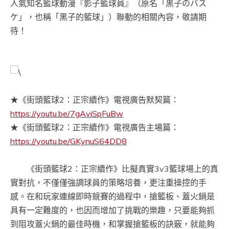
人氣知名籃球動漫『影子籃球員』（原名「黒子のバス
ケ」，也稱「黑子的籃球」）聯動的相關內容，敬請期
待！
★《街頭籃球2：正宗續作》電視廣告默契篇：
https://youtu.be/7gAviSpFuBw
★《街頭籃球2：正宗續作》電視廣告主場篇：
https://youtu.be/GKynuS64DD8
《街頭籃球2：正宗續作》比擬真實3v3籃球場上的真
實對抗，不僅僅強調球員的策略培養，更注重操控的手
感。在和玩家連線即時競賽的過程中，搶籃板、蓋火鍋是
具有一定難度的，也因而增加了挑戰的樂趣，只要能夠抓
到阻攻蓋火鍋的最佳時機，和掌握搶籃板的訣竅，就能夠