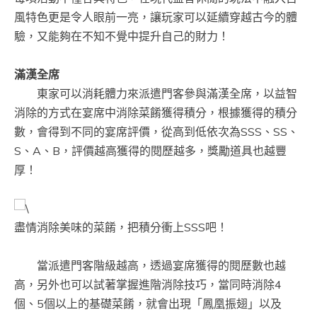
風特色更是令人眼前一亮，讓玩家可以延續穿越古今的體
驗，又能夠在不知不覺中提升自己的財力！
滿漢全席
東家可以消耗體力來派遣門客參與滿漢全席，以益智
消除的方式在宴席中消除菜餚獲得積分，根據獲得的積分
數，會得到不同的宴席評價，從高到低依次為SSS、SS、
S、A、B，評價越高獲得的閱歷越多，獎勵道具也越豐
厚！
盡情消除美味的菜餚，把積分衝上SSS吧！
當派遣門客階級越高，透過宴席獲得的閱歷數也越
高，另外也可以試著掌握進階消除技巧，當同時消除4
個、5個以上的基礎菜餚，就會出現「鳳凰振翅」以及