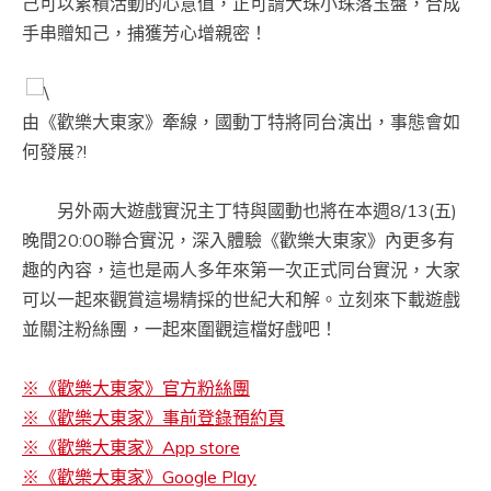
己可以累積活動的心意值，正可謂大珠小珠落玉盤，合成
手串贈知己，捕獲芳心增親密！
由《歡樂大東家》牽線，國動丁特將同台演出，事態會如
何發展?!
另外兩大遊戲實況主丁特與國動也將在本週8/13(五)
晚間20:00聯合實況，深入體驗《歡樂大東家》內更多有
趣的內容，這也是兩人多年來第一次正式同台實況，大家
可以一起來觀賞這場精採的世紀大和解。立刻來下載遊戲
並關注粉絲團，一起來圍觀這檔好戲吧！
※《歡樂大東家》官方粉絲團
※《歡樂大東家》事前登錄預約頁
※《歡樂大東家》App store
※《歡樂大東家》Google Play