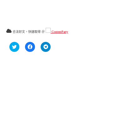
合法好文，快速取得 ＠
ContentParty
分
按
按
享
一
一
到
下
下
Twitter(在
以
以
新
分
分
視
享
享
窗
至
到
中
Facebook(在
Telegram(在
開
新
新
啟)
視
視
窗
窗
中
中
開
開
啟)
啟)