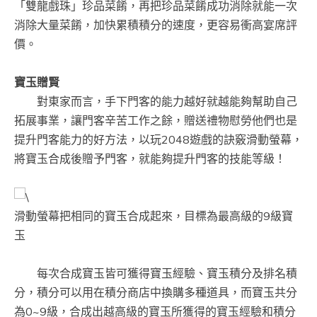
「雙龍戲珠」珍品菜餚，再把珍品菜餚成功消除就能一次
消除大量菜餚，加快累積積分的速度，更容易衝高宴席評
價。
寶玉贈賢
對東家而言，手下門客的能力越好就越能夠幫助自己
拓展事業，讓門客辛苦工作之餘，贈送禮物慰勞他們也是
提升門客能力的好方法，以玩2048遊戲的訣竅滑動螢幕，
將寶玉合成後贈予門客，就能夠提升門客的技能等級！
滑動螢幕把相同的寶玉合成起來，目標為最高級的9級寶
玉
每次合成寶玉皆可獲得寶玉經驗、寶玉積分及排名積
分，積分可以用在積分商店中換購多種道具，而寶玉共分
為0~9級，合成出越高級的寶玉所獲得的寶玉經驗和積分