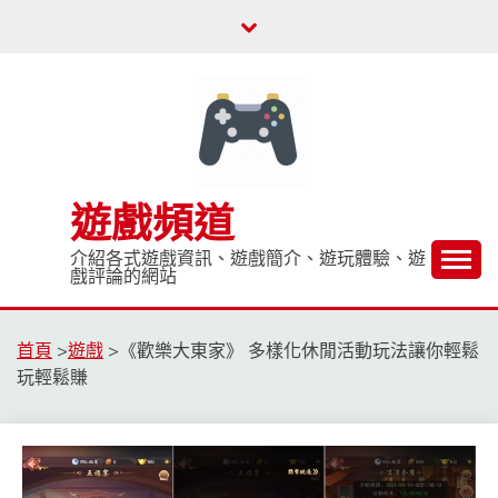
Skip
to
content
遊戲頻道
介紹各式遊戲資訊、遊戲簡介、遊玩體驗、遊
戲評論的網站
首頁
>
遊戲
>
《歡樂大東家》 多樣化休閒活動玩法讓你輕鬆
玩輕鬆賺