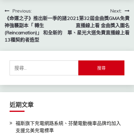
文
Previous:
Next:
《命運之子》推出新一季的諸
2021第32屆金曲獎GMA免費
章
神強襲副本「 轉生
直播線上看 金曲獎入圍名
導
(Reincarnation)」 和全新的
單、星光大道免費直播線上看
13種契約者造型
覽
搜
尋
關
鍵
字:
近期文章
福斯旗下充電網路系統、芬蘭電動機車品牌均加入
支援北美充電標準