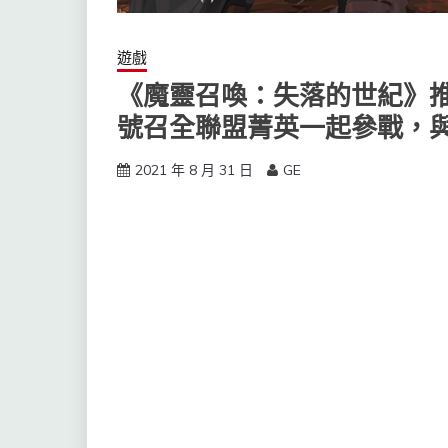
遊戲
《魔靈召喚：失落的世紀》推
號召全聯盟菁英一起參戰，
2021 年 8 月 31 日
GE