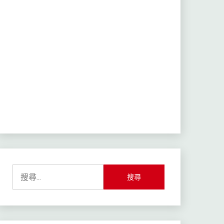
搜
尋
關
鍵
字: