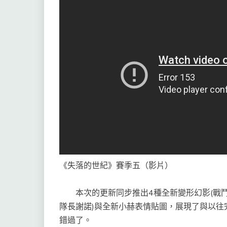
《失落的世紀》賽季五（影片）
本次的更新同步推出4種全新變形幻影(戰鬥
隊長謝諾)與全新小赫表情貼圖，展現了與以往
錯過了。