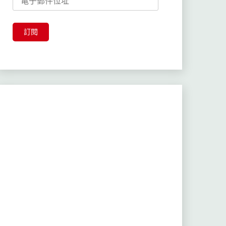
子
郵
件
訂閱
位
址