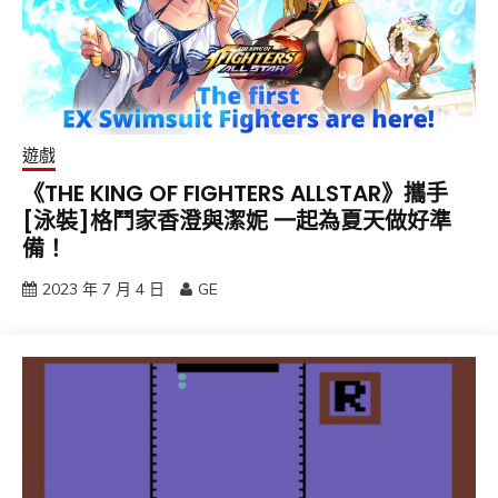
遊戲
《THE KING OF FIGHTERS ALLSTAR》攜手
[泳裝]格鬥家香澄與潔妮 一起為夏天做好準
備！
2023 年 7 月 4 日
GE