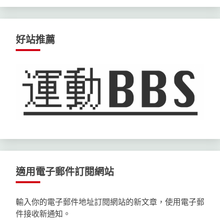
好站推薦
適用電子郵件訂閱網站
輸入你的電子郵件地址訂閱網站的新文章，使用電子郵
件接收新通知。