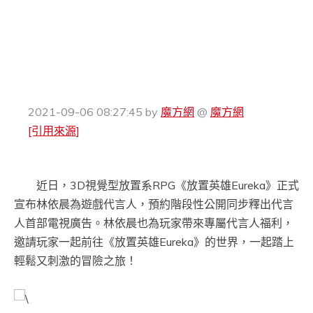
2021-09-06 08:27:45
by
魔方網
@
魔方網
[引用來源]
近日，3D視覺型放置系RPG《放置英雄Eureka》正式
宣布林依晨為遊戲代言人，預約階段性公開同步釋出代言
人首部電視廣告。林依晨也為玩家帶來專屬代言人福利，
邀請玩家一起前往《放置英雄Eureka》的世界，一起踏上
輕鬆又刺激的冒險之旅！