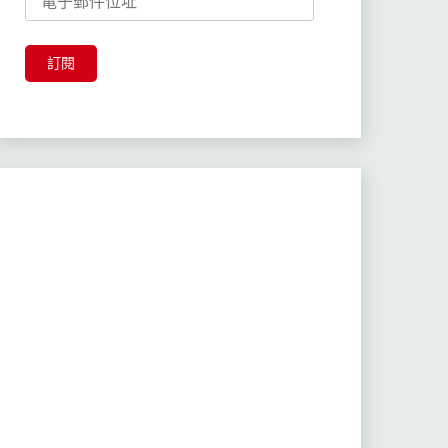
子
郵
件
訂閱
位
址