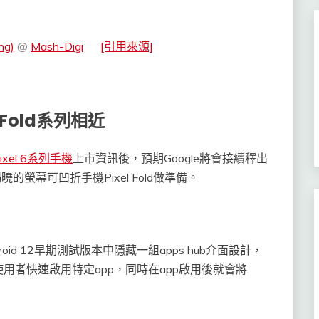
ng)
@
Mash-Digi
[引用來源]
Fold系列相近
ixel 6系列手機
上市資訊後，預期Google將會接續釋出
曉的螢幕可凹折手機Pixel Fold做準備。
oid 12早期測試版本中隱藏一組apps hub介面設計，
用者快速啟用特定app，同時在app啟用後就會將