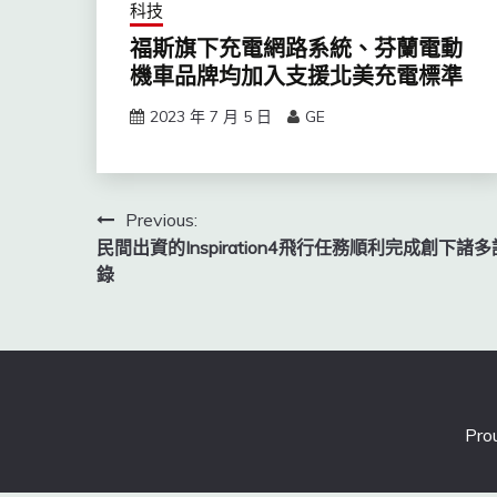
科技
福斯旗下充電網路系統、芬蘭電動
機車品牌均加入支援北美充電標準
2023 年 7 月 5 日
GE
文
Previous:
民間出資的Inspiration4飛行任務順利完成創下諸多
章
錄
導
覽
Pro