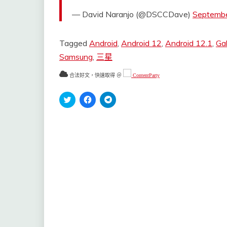
— David Naranjo (@DSCCDave)
Septembe
Tagged
Android
,
Android 12
,
Android 12.1
,
Ga
Samsung
,
三星
合法好文，快速取得 ＠
ContentParty
分
按
按
享
一
一
到
下
下
Twitter(在
以
以
新
分
分
視
享
享
窗
至
到
中
Facebook(在
Telegram(在
開
新
新
啟)
視
視
窗
窗
中
中
開
開
啟)
啟)