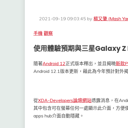
2021-09-19 09:03:45
by
楊又肇 (Mash Ya
手機
觀察
使用體驗預期與三星Galaxy Z 
隨著
Android 12
正式版本釋出，並且揭曉
新款P
Android 12.1版本更新，藉此為今年預計對外揭
從
XDA-Developers論壇網站
透露消息，在Andr
其中包含可在螢幕任何一處顯示此介面，方便使
apps hub介面自動隱藏。