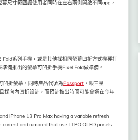
大螢幕尺寸範圍讓使用者同時在左右兩側開啟不同app，
 Z Fold系列手機，或是其他採相同螢幕凹折方式機種打
準備推出的螢幕可凹折手機Pixel Fold做準備。
提供可凹折螢幕，同時產品代號為
Passport
，跟三星
幕設計，並且採向內凹折設計，而預計推出時間可能會選在今年
nd iPhone 13 Pro Max having a variable refresh
e current and rumored that use LTPO OLED panels