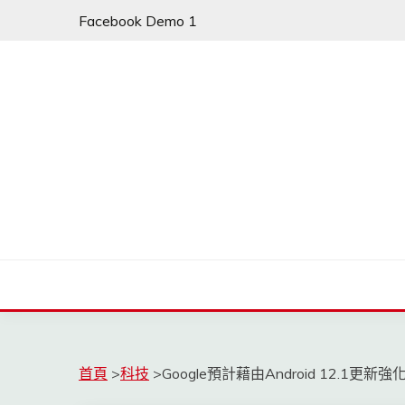
Skip
Facebook Demo 1
to
content
首頁
>
科技
>
Google預計藉由Android 12.1更