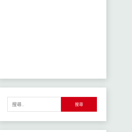
搜
尋
關
鍵
字: