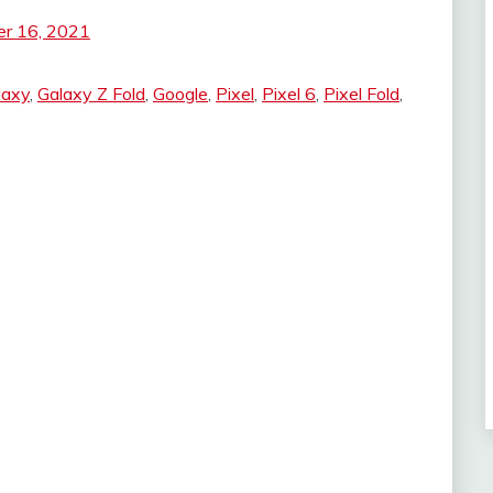
r 16, 2021
laxy
,
Galaxy Z Fold
,
Google
,
Pixel
,
Pixel 6
,
Pixel Fold
,