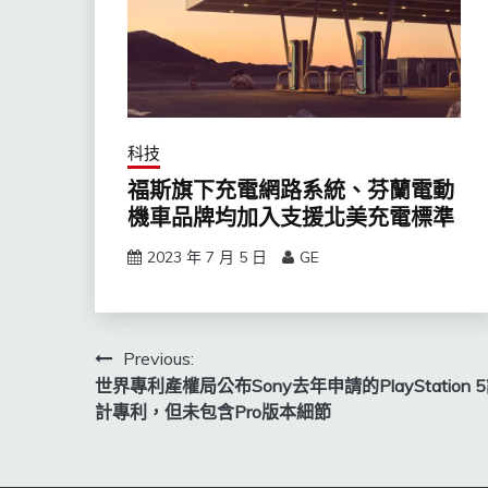
科技
福斯旗下充電網路系統、芬蘭電動
機車品牌均加入支援北美充電標準
2023 年 7 月 5 日
GE
文
Previous:
世界專利產權局公布Sony去年申請的PlayStation 
章
計專利，但未包含Pro版本細節
導
覽