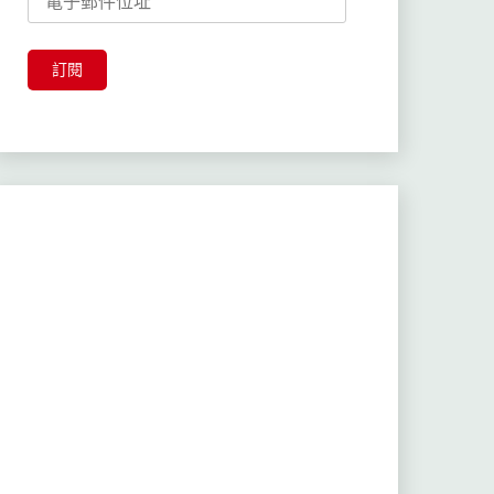
子
郵
件
訂閱
位
址