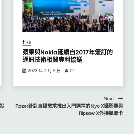
科技
蘋果與Nokia延續自2017年簽訂的
通訊技術相關專利協議
2023 年 7 月 5 日
GE
Next:
5設
Razer針對直播需求推出入門選擇的Kiyo X攝影機與
Ripsaw X外接擷取卡