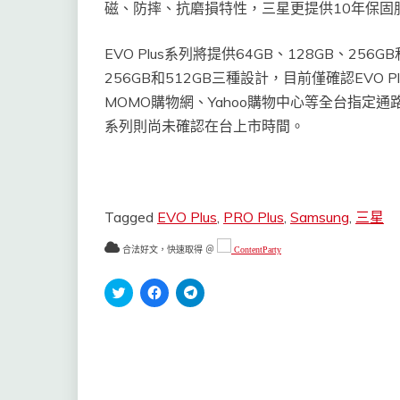
磁、防摔、抗磨損特性，三星更提供10年保固
EVO Plus系列將提供64GB、128GB、256G
256GB和512GB三種設計，目前僅確認EVO 
MOMO購物網、Yahoo購物中心等全台指定通路
系列則尚未確認在台上市時間。
Tagged
EVO Plus
,
PRO Plus
,
Samsung
,
三星
合法好文，快速取得 ＠
ContentParty
分
按
按
享
一
一
到
下
下
Twitter(在
以
以
新
分
分
視
享
享
窗
至
到
中
Facebook(在
Telegram(在
開
新
新
啟)
視
視