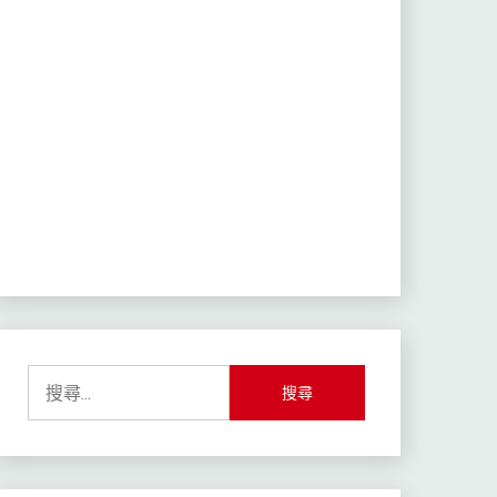
搜
尋
關
鍵
字: