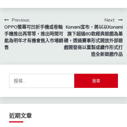
文
Previous:
Next:
OPPO螢幕可凹折手機或卷軸
Konami宣布，將以以Konami
章
手機推出再等等，推出時間可
旗下超過80款經典遊戲為基
導
能為明年才有機會進入市場銷
礎，透過賽事形式開放外部遊
售
戲開發商以重製或續作形式打
覽
造全新遊戲作品
搜
尋
關
鍵
字:
近期文章