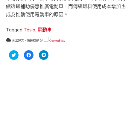
續透過補助優惠推廣電動車，而傳統燃料使用成本增加也
成為推動使用電動車的原因。
Tagged
Tesla
,
電動車
合法好文，快速取得 ＠
ContentParty
分
按
按
享
一
一
到
下
下
Twitter(在
以
以
新
分
分
視
享
享
窗
至
到
中
Facebook(在
Telegram(在
開
新
新
啟)
視
視
窗
窗
中
中
開
開
啟)
啟)