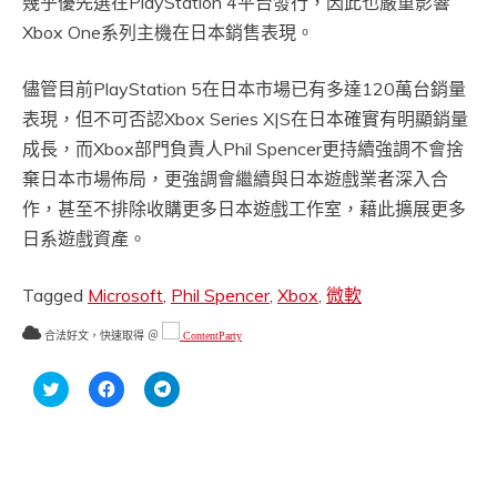
幾乎優先選在PlayStation 4平台發行，因此也嚴重影響
Xbox One系列主機在日本銷售表現。
儘管目前PlayStation 5在日本市場已有多達120萬台銷量
表現，但不可否認Xbox Series X|S在日本確實有明顯銷量
成長，而Xbox部門負責人Phil Spencer更持續強調不會捨
棄日本市場佈局，更強調會繼續與日本遊戲業者深入合
作，甚至不排除收購更多日本遊戲工作室，藉此擴展更多
日系遊戲資產。
Tagged
Microsoft
,
Phil Spencer
,
Xbox
,
微軟
合法好文，快速取得 ＠
ContentParty
分
按
按
享
一
一
到
下
下
Twitter(在
以
以
新
分
分
視
享
享
窗
至
到
中
Facebook(在
Telegram(在