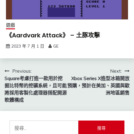
遊戲
《Aardvark Attack》 – 土豚攻擊
2023 年 7 月 1 日
GE
文
Previous:
Next:
Square考慮打造一款用於挖
Xbox Series X造型冰箱開放
章
掘比特幣的挖礦系統，且可能
預購，預計在美加、英國與歐
導
將採用客製化處理器搭配開源
洲地區銷售
軟體構成
覽
搜
尋