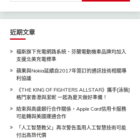
關
鍵
字:
近期文章
福斯旗下充電網路系統、芬蘭電動機車品牌均加入
支援北美充電標準
蘋果與Nokia延續自2017年簽訂的通訊技術相關專
利協議
《THE KING OF FIGHTERS ALLSTAR》攜手[泳裝]
格鬥家香澄與潔妮 一起為夏天做好準備！
結束與高盛銀行合作關係，Apple Card信用卡服務
可能轉與美國運通合作
「人工智慧教父」再次警告濫用人工智慧技術可能
付出高昂代價