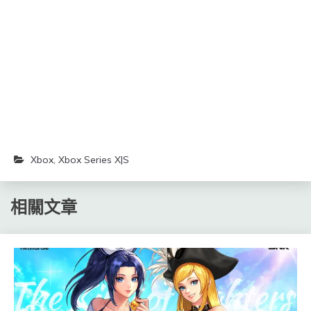
開
新
新
啟)
視
視
窗
窗
中
中
開
開
啟)
啟)
Xbox
,
Xbox Series X|S
相關文章