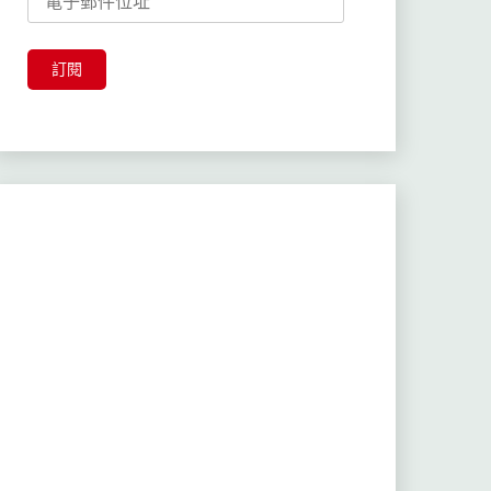
子
郵
件
訂閱
位
址