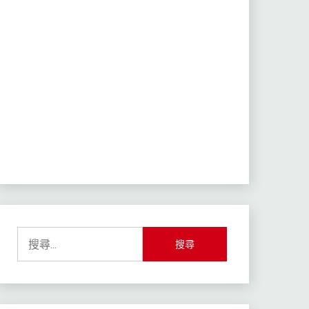
搜
尋
關
鍵
字: