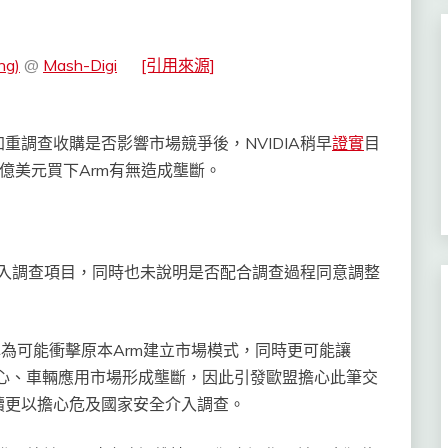
ng)
@
Mash-Digi
[引用來源]
重調查收購是否影響市場競爭後，NVIDIA稍早
證實
目
00億美元買下Arm有無造成壟斷。
會介入調查項目，同時也未說明是否配合調查過程同意調整
為可能衝擊原本Arm建立市場模式，同時更可能讓
據中心、車輛應用市場形成壟斷，因此引發歐盟擔心此筆交
續更以擔心危及國家安全介入調查。