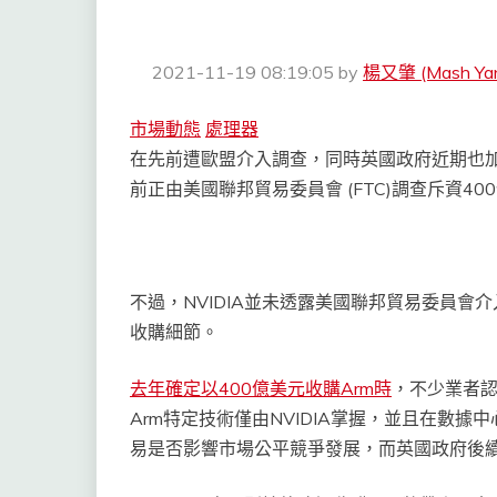
2021-11-19 08:19:05
by
楊又肇 (Mash Ya
市場動態
處理器
在先前遭歐盟介入調查，同時英國政府近期也加
前正由美國聯邦貿易委員會 (FTC)調查斥資4
不過，NVIDIA並未透露美國聯邦貿易委員
收購細節。
去年確定以400億美元收購Arm時
，不少業者認
Arm特定技術僅由NVIDIA掌握，並且在數
易是否影響市場公平競爭發展，而英國政府後