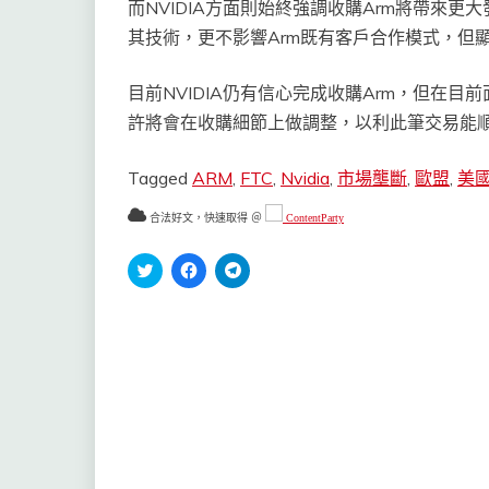
而NVIDIA方面則始終強調收購Arm將帶來
其技術，更不影響Arm既有客戶合作模式，但
目前NVIDIA仍有信心完成收購Arm，但在
許將會在收購細節上做調整，以利此筆交易能
Tagged
ARM
,
FTC
,
Nvidia
,
市場壟斷
,
歐盟
,
美
合法好文，快速取得 ＠
ContentParty
分
按
按
享
一
一
到
下
下
Twitter(在
以
以
新
分
分
視
享
享
窗
至
到
中
Facebook(在
Telegram(在
開
新
新
啟)
視
視
窗
窗
中
中
開
開
啟)
啟)