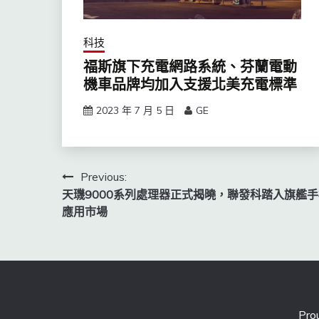
科技
福斯旗下充電網路系統、芬蘭電動
機車品牌均加入支援北美充電標準
2023 年 7 月 5 日
GE
文
Previous:
天璣9000系列處理器正式揭曉，聯發科踏入旗艦手
章
應用市場
導
覽
Pro