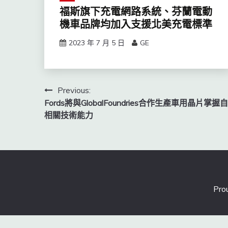
福斯旗下充電網路系統、芬蘭電動
機車品牌均加入支援北美充電標準
2023 年 7 月 5 日
GE
文
Previous:
Fords將與GlobalFoundries合作生產車用晶片掌握
章
相關技術能力
導
覽
Pro