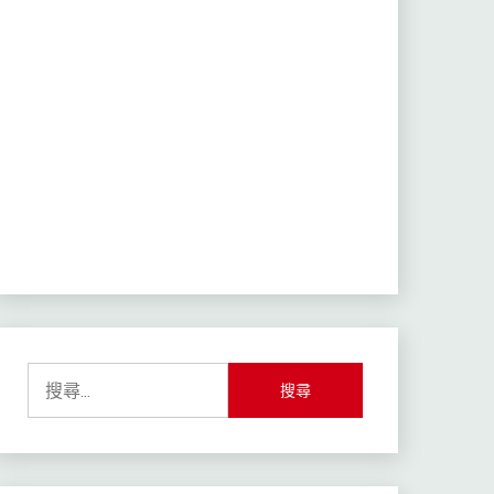
搜
尋
關
鍵
字: