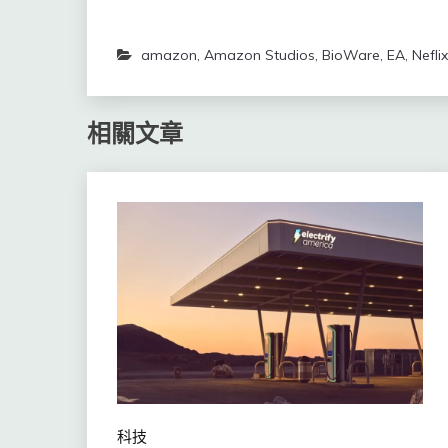
amazon
,
Amazon Studios
,
BioWare
,
EA
,
Neflix
相關文章
科技