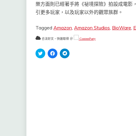
樂方面則已經著手將《祕境探險》拍設成電影
引更多玩家，以及玩家以外的觀眾族群。
Tagged
Amazon
,
Amazon Studios
,
BioWare
,
合法好文，快速取得 ＠
ContentParty
分
按
按
享
一
一
到
下
下
Twitter(在
以
以
新
分
分
視
享
享
窗
至
到
中
Facebook(在
Telegram(在
開
新
新
啟)
視
視
窗
窗
中
中
開
開
啟)
啟)