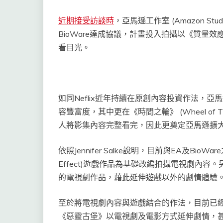
近期接受訪談時
，亞馬遜工作室 (Amazon Stud
BioWare達成協議，計畫投入拍攝以《質量效應》
看目光。
如同Neflix近年持續在原創內容投資作法，亞馬
容豐富度，其中更在《時間之輪》 (Wheel o
人將影集內容完整看完，因此更奠定亞馬遜擴
依照Jennifer Salke說明，目前與EA及Bi
Effect)遊戲作品為基礎改編拍攝電視劇內
的電視劇作品，藉此延伸遊戲以外的劇情體驗
至於將電視劇內容與遊戲結合的作法，目前已經
《惡靈古堡》以電視劇及電影方式延伸劇情，