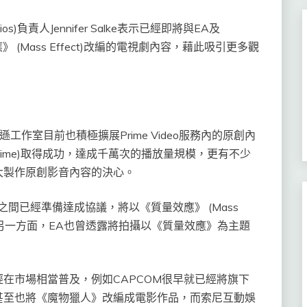
ios)負責人Jennifer Salke表示已經即將與EA及
 (Mass Effect)改編的電視劇內容，藉此吸引更多觀
遜工作室目前也積極擴展Prime Video服務內的原創內
f Time)取得成功，達成千萬次的播放量規模，更有不少
大製作原創影音內容的決心。
oWare之間已經準備達成協議，將以《質量效應》 (Mass
容。另一方面，EA也曾透露將拍攝以《質量效應》為主題
。
在市場相當普及，例如CAPCOM很早就已經將旗下
甚至也將《魔物獵人》改編成電影作品，而索尼互動娛