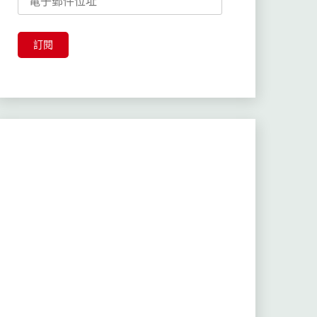
子
郵
件
訂閱
位
址