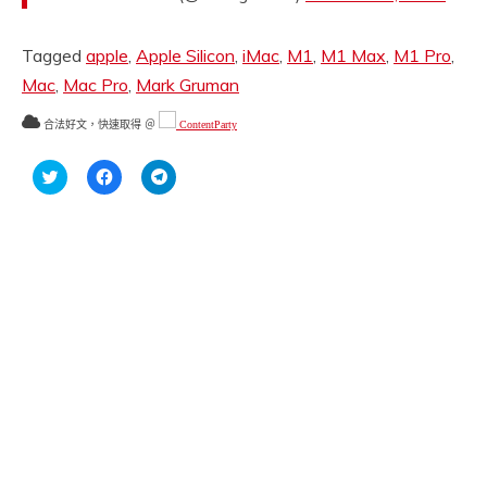
Tagged
apple
,
Apple Silicon
,
iMac
,
M1
,
M1 Max
,
M1 Pro
,
Mac
,
Mac Pro
,
Mark Gruman
合法好文，快速取得 ＠
ContentParty
分
按
按
享
一
一
到
下
下
Twitter(在
以
以
新
分
分
視
享
享
窗
至
到
中
Facebook(在
Telegram(在
開
新
新
啟)
視
視
窗
窗
中
中
開
開
啟)
啟)