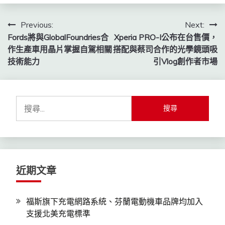
文
Previous:
Next:
Fords將與GlobalFoundries合
Xperia PRO-I公布在台售價，
章
作生產車用晶片掌握自駕相關
搭配與蔡司合作的光學鏡頭吸
導
技術能力
引Vlog創作者市場
覽
搜
尋
關
鍵
字:
近期文章
福斯旗下充電網路系統、芬蘭電動機車品牌均加入
支援北美充電標準