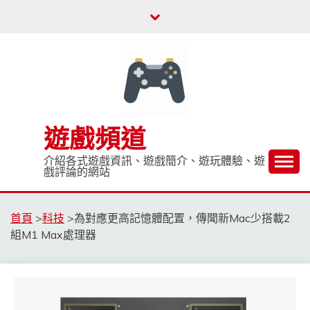
Skip
to
content
遊戲頻道
介紹各式遊戲資訊、遊戲簡介、遊玩體驗、遊
戲評論的網站
首頁
>
科技
>
為對應更高記憶體配置，傳聞新Mac少搭載2
組M1 Max處理器