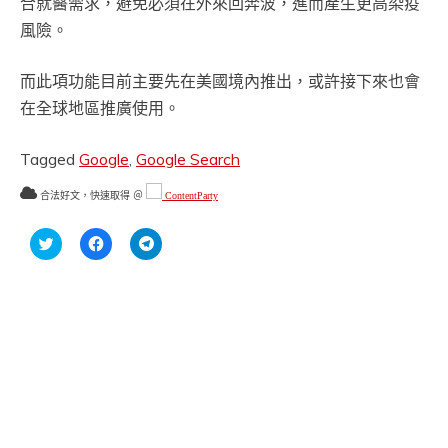
合就醫需求，避免必須在外來回奔波，進而產生更高染疫
風險。
而此項功能目前主要先在美國境內推出，或許接下來也會
在全球地區推廣使用。
Tagged
Google
,
Google Search
合法好文，快速取得 ＠
ContentParty
分
按
按
享
一
一
到
下
下
Twitter(在
以
以
新
分
分
視
享
享
窗
至
到
中
Facebook(在
Telegram(在
開
新
新
啟)
視
視
窗
窗
中
中
開
開
啟)
啟)