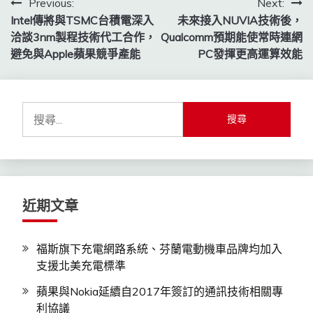
文
Previous:
Next:
Intel傳將與TSMC台積電深入
未來接入NUVIA技術後，
章
洽談3nm製程技術代工合作，
Qualcomm預期能使常時連網
導
避免與Apple蘋果競爭產能
PC發揮更高運算效能
覽
搜
尋
關
鍵
字:
近期文章
福斯旗下充電網路系統、芬蘭電動機車品牌均加入
支援北美充電標準
蘋果與Nokia延續自2017年簽訂的通訊技術相關專
利協議