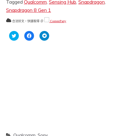
Tagged
Qualcomm
,
Sensing Hub
,
Snapdragon
,
Snapdragon 8 Gen 1
合法好文，快速取得 ＠
ContentParty
分
按
按
享
一
一
到
下
下
Twitter(在
以
以
新
分
分
視
享
享
窗
至
到
中
Facebook(在
Telegram(在
開
新
新
啟)
視
視
窗
窗
中
中
開
開
啟)
啟)
Qualcomm
,
Sony