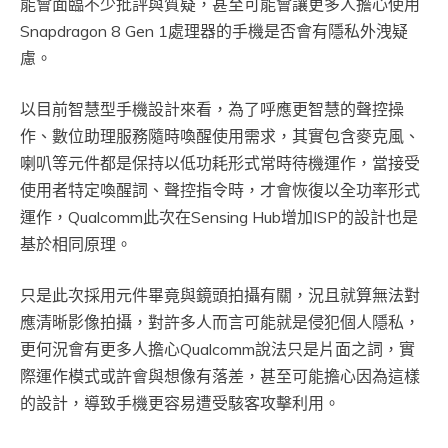
能會面臨不少批評與質疑，甚至可能會讓更多人擔心使用
Snapdragon 8 Gen 1處理器的手機是否會有隱私外洩疑
慮。
以目前智慧型手機設計來看，為了呼應更智慧的聲控操
作、數位助理服務隨時喚醒使用需求，其實包含麥克風、
喇叭等元件都是保持以低功耗形式常時待機運作，當接受
使用者特定喚醒詞、聲控指令時，才會恢復以全功率形式
運作，Qualcomm此次在Sensing Hub增加ISP的設計也是
基於相同原理。
只是此次採用元件畢竟與鏡頭拍攝有關，況且就算無法對
應清晰影像拍攝，對許多人而言可能就是侵犯個人隱私，
更何況會有更多人擔心Qualcomm說法只是片面之詞，實
際運作模式或許會與想像有落差，甚至可能擔心因為這樣
的設計，導致手機更容易遭受駭客攻擊利用。