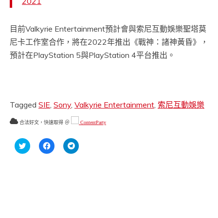
2021
目前Valkyrie Entertainment預計會與索尼互動娛樂聖塔莫
尼卡工作室合作，將在2022年推出《戰神：諸神黃昏》，
預計在PlayStation 5與PlayStation 4平台推出。
Tagged
SIE
,
Sony
,
Valkyrie Entertainment
,
索尼互動娛樂
合法好文，快速取得 ＠
ContentParty
分
按
按
享
一
一
到
下
下
Twitter(在
以
以
新
分
分
視
享
享
窗
至
到
中
Facebook(在
Telegram(在
開
新
新
啟)
視
視
窗
窗
中
中