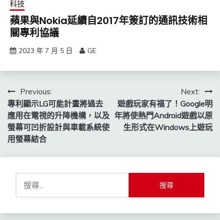
科技
蘋果與Nokia延續自2017年簽訂的通訊技術相
關專利協議
2023 年 7 月 5 日
GE
文
Previous:
Next:
專利顯示LG可能計畫將過去
遊戲玩家有福了！Google明
章
應用在電視的升降機構，以及
年將使熱門Android遊戲以原
導
螢幕可凹折設計與車載系統使
生形式在Windows上遊玩
用螢幕結合
覽
搜
尋
關
鍵