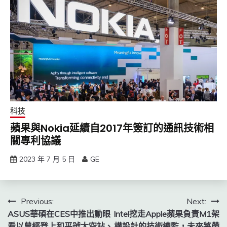
科技
蘋果與Nokia延續自2017年簽訂的通訊技術相
關專利協議
2023 年 7 月 5 日
GE
文
Previous:
Next:
ASUS華碩在CES中推出動眼
Intel挖走Apple蘋果負責M1架
章
看以曾經登上和平號太空站、
構設計的技術總監，未來將帶