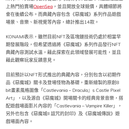
上熱門拍賣場
OpenSea
，並且開放全球競價，具體細節將
會在後續公布。而典藏內容包含《惡魔城》系列作品遊戲
場景、音樂、新視覺等內容，總計推出14款。
KONAMI表示，雖然目前NFT及區塊鏈技術仍處於相當早
期發展階段，但希望透過將《惡魔城》系列作品發行NFT
典藏內容測試水溫，藉此探索在此領域發展可能性，並且
藉此觀察玩家反饋意見。
目前預計以NFT形式推出的典藏內容，分別包含以初期作
品《惡魔城》關卡及登場怪物為基礎，重新繪製的原創8
bit畫素風格圖像「Castlevania – Dracula』s Castle Pixel
Art」，以及源自《惡魔城》開場關卡的經典背景音樂，搭
配遊戲場面影片內容的「Castlevania – Vampire Killer」，
另外也包含《惡魔城II 詛咒的封印》及《惡魔城傳說》遊
戲場面內容。