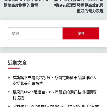
導
標榜高度耐用的筆電
領Intel處理器發揮更高效能與
更好的電力表現
覽
搜
尋
關
鍵
字:
近期文章
福斯旗下充電網路系統、芬蘭電動機車品牌均加入
支援北美充電標準
蘋果與Nokia延續自2017年簽訂的通訊技術相關專
利協議
《THE KING OF FIGHTERS ALLSTAR》攜手[泳裝]