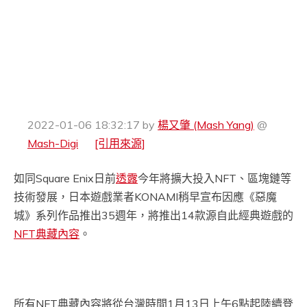
2022-01-06 18:32:17
by
楊又肇 (Mash Yang)
@
Mash-Digi
[引用來源]
如同Square Enix日前
透露
今年將擴大投入NFT、區塊鏈等
技術發展，日本遊戲業者KONAMI稍早宣布因應《惡魔
城》系列作品推出35週年，將推出14款源自此經典遊戲的
NFT典藏內容
。
所有NFT典藏內容將從台灣時間1月13日上午6點起陸續登