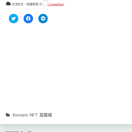
合法好文，快速取得 ＠
ContentParty
分
按
按
享
一
一
到
下
下
Twitter(在
以
以
新
分
分
視
享
享
窗
至
到
中
Facebook(在
Telegram(在
開
新
新
啟)
視
視
窗
窗
中
中
開
開
啟)
啟)
Konami
,
NFT
,
惡魔城