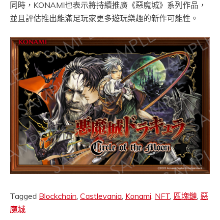
同時，KONAMI也表示將持續推廣《惡魔城》系列作品，
並且評估推出能滿足玩家更多遊玩樂趣的新作可能性。
Tagged
Blockchain
,
Castlevania
,
Konami
,
NFT
,
區塊鏈
,
惡
魔城