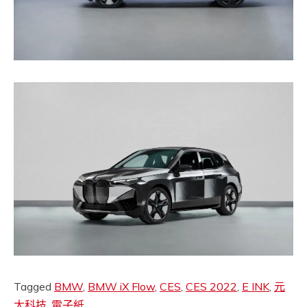
Tagged
BMW
,
BMW iX Flow
,
CES
,
CES 2022
,
E INK
,
元
太科技
,
電子紙