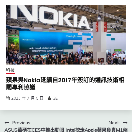
科技
蘋果與Nokia延續自2017年簽訂的通訊技術相
關專利協議
2023 年 7 月 5 日
GE
文
Previous:
Next:
ASUS華碩在CES中推出動眼
Intel挖走Apple蘋果負責M1架