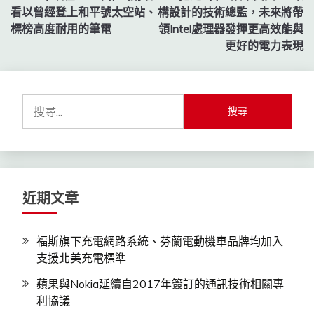
章
看以曾經登上和平號太空站、
構設計的技術總監，未來將帶
導
標榜高度耐用的筆電
領Intel處理器發揮更高效能與
更好的電力表現
覽
搜
尋
關
鍵
字:
近期文章
福斯旗下充電網路系統、芬蘭電動機車品牌均加入
支援北美充電標準
蘋果與Nokia延續自2017年簽訂的通訊技術相關專
利協議