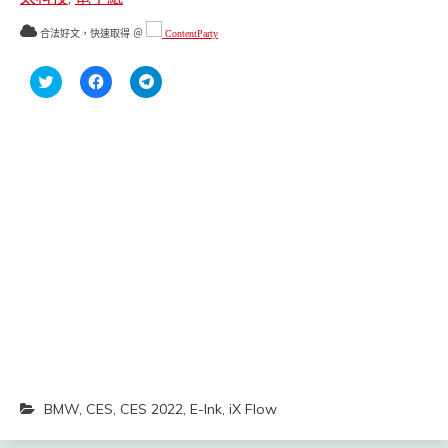
合法好文，快速取得 ＠
ContentParty
分
按
按
享
一
一
到
下
下
Twitter(在
以
以
新
分
分
視
享
享
窗
至
到
中
Facebook(在
Telegram(在
開
新
新
啟)
視
視
窗
窗
中
中
開
開
啟)
啟)
BMW
,
CES
,
CES 2022
,
E-Ink
,
iX Flow