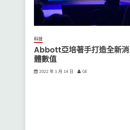
科技
Abbott亞培著手打造全
體數值
2022 年 1 月 14 日
GE