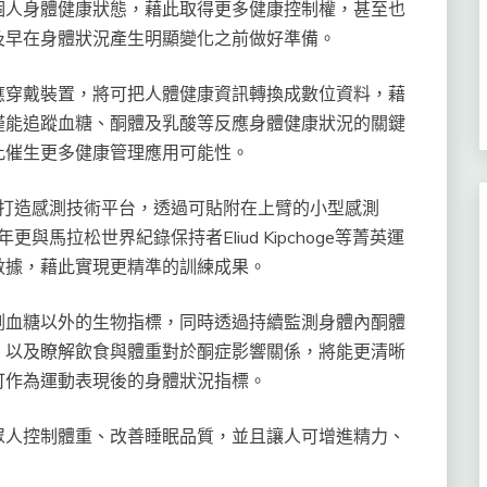
個人身體健康狀態，藉此取得更多健康控制權，甚至也
及早在身體狀況產生明顯變化之前做好準備。
應穿戴裝置，將可把人體健康資訊轉換成數位資料，藉
僅能追蹤血糖、酮體及乳酸等反應身體健康狀況的關鍵
此催生更多健康管理應用可能性。
者打造感測技術平台，透過可貼附在上臂的小型感測
與馬拉松世界紀錄保持者Eliud Kipchoge等菁英運
數據，藉此實現更精準的訓練成果。
測血糖以外的生物指標，同時透過持續監測身體內酮體
，以及瞭解飲食與體重對於酮症影響關係，將能更清晰
可作為運動表現後的身體狀況指標。
眾人控制體重、改善睡眠品質，並且讓人可增進精力、