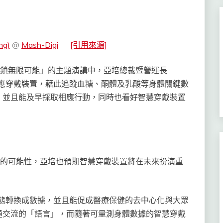
ng)
@
Mash-Digi
[引用來源]
：解鎖無限可能」的主題演講中，亞培總裁暨營運長
智慧感應穿戴裝置，藉此追蹤血糖、酮體及乳酸等身體關鍵數
，並且能及早採取相應行動，同時也看好智慧穿戴裝置
發展的可能性，亞培也預期智慧穿戴裝置將在未來扮演重
健康狀態轉換成數據，並且能促成醫療保健的去中心化與大眾
通交流的「語言」，而隨著可量測身體數據的智慧穿戴