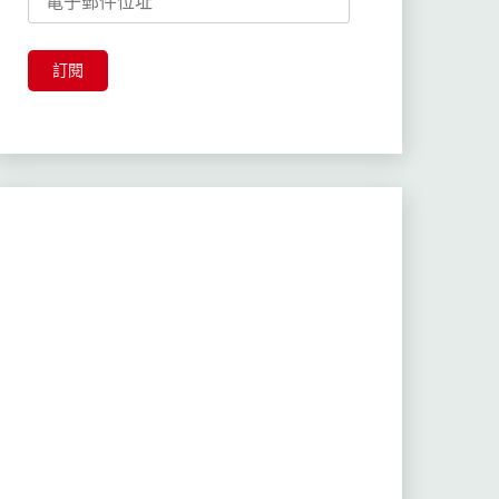
子
郵
件
訂閱
位
址