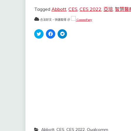
Tagged
Abbott
,
CES
,
CES 2022
,
亞培
,
智慧醫
合法好文，快速取得 ＠
ContentParty
分
按
按
享
一
一
到
下
下
Twitter(在
以
以
新
分
分
視
享
享
窗
至
到
中
Facebook(在
Telegram(在
開
新
新
啟)
視
視
窗
窗
中
中
開
開
啟)
啟)
Abbott
,
CES
,
CES 2022
,
Qualcomm