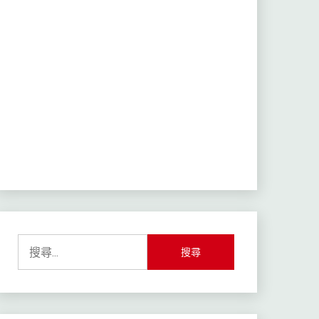
搜
尋
關
鍵
字: