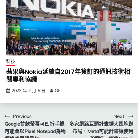
科技
蘋果與Nokia延續自2017年簽訂的通訊技術相
關專利協議
2023 年 7 月 5 日
GE
文
Previous:
Next:
Google首款螢幕可凹折手機
多家網路巨頭計畫擴大區塊鏈
章
可能會以Pixel Notepad為稱
布局，Meta可能計畫讓使用