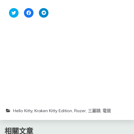
分
按
按
享
一
一
到
下
下
Twitter(在
以
以
新
分
分
視
享
享
窗
至
到
中
Facebook(在
Telegram(在
開
新
新
啟)
視
視
窗
窗
中
中
開
開
啟)
啟)
Hello Kitty
,
Kraken Kitty Edition
,
Razer
,
三麗鷗
,
電競
相關文章