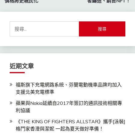
導
價格將更親民化
者鑄造、銷售NFT！
覽
搜
尋
關
鍵
字:
近期文章
福斯旗下充電網路系統、芬蘭電動機車品牌均加入
支援北美充電標準
蘋果與Nokia延續自2017年簽訂的通訊技術相關專
利協議
《THE KING OF FIGHTERS ALLSTAR》攜手[泳裝]
格鬥家香澄與潔妮 一起為夏天做好準備！