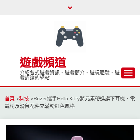
Skip
to
content
遊戲頻道
介紹各式遊戲資訊、遊戲簡介、遊玩體驗、遊
戲評論的網站
首頁
>
科技
>
Razer攜手Hello Kitty將元素帶進旗下耳機、電
競椅及滑鼠配件充滿粉紅色風格