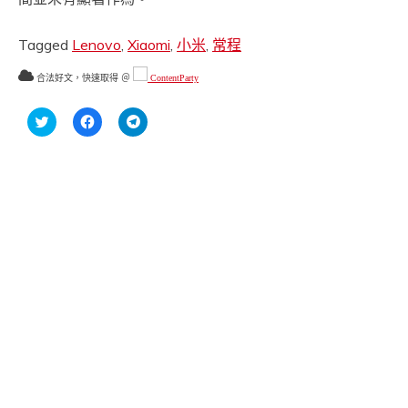
Tagged
Lenovo
,
Xiaomi
,
小米
,
常程
合法好文，快速取得 ＠
ContentParty
分
按
按
享
一
一
到
下
下
Twitter(在
以
以
新
分
分
視
享
享
窗
至
到
中
Facebook(在
Telegram(在
開
新
新
啟)
視
視
窗
窗
中
中
開
開
啟)
啟)