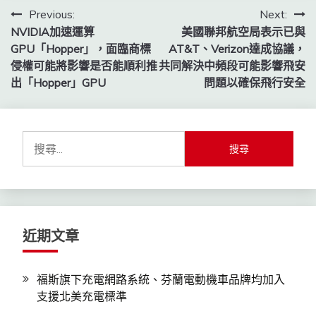
文
Previous:
Next:
NVIDIA加速運算
美國聯邦航空局表示已與
章
GPU「Hopper」，面臨商標
AT&T、Verizon達成協議，
導
侵權可能將影響是否能順利推
共同解決中頻段可能影響飛安
出「Hopper」GPU
問題以確保飛行安全
覽
搜
尋
關
鍵
字:
近期文章
福斯旗下充電網路系統、芬蘭電動機車品牌均加入
支援北美充電標準