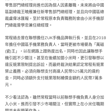
零售部門總經理尚進也因為個人因素離職，未來將由中國
區副總裁王曉雁兼任新零售部門總經理，並且向中國區總
裁盧偉冰匯報，至於常程原本負責職務則會由小米手機部
門總裁曾學忠兼任總經理。
常程過去曾在聯想擔任ZUK手機品牌執行長，並且在2018
年擔任中國區手機業務負責人，當時更被市場譽為「萬磁
(瓷)王」，以在網路上蹭熱度出名，同時也因此讓聯想手
機引起不少關注。甚至在後續加盟小米時，更引發聯想以
違反競業限制提出訴訟，而最終裁決結果認定常程有競業
禁止義務，必須向聯想支付高達人民幣525萬元的違約
金，同時必須額外支付競業限制補償金額約人民幣7萬多
元。
不少看法認為，雖然常程當時以前聯想手機負責人身分加
入小米，進而引發不少市場關注，但實際上在小米任職期
間並未有顯著作為。