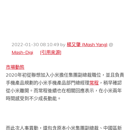
2022-01-30 08:10:49
by
楊又肇 (Mash Yang)
@
Mash-Digi
[引用來源]
市場動態
2020年初從聯想加入小米擔任集團副總裁職位，並且負責
手機產品規劃的小米手機產品部門總經理
常程
，稍早確認
從小米離開。而常程後續也在相關回應表示，在小米兩年
時間感受到不少成長動能。
而此次人事異動，還包含原本小米集團副總裁、中國區新