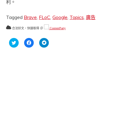
利。
Tagged
Brave
,
FLoC
,
Google
,
Topics
,
廣告
合法好文，快速取得 ＠
ContentParty
分
按
按
享
一
一
到
下
下
Twitter(在
以
以
新
分
分
視
享
享
窗
至
到
中
Facebook(在
Telegram(在
開
新
新
啟)
視
視
窗
窗
中
中
開
開
啟)
啟)