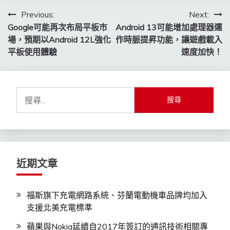
文
Previous:
Next:
Google可能再次布局平板市
Android 13可能增加處理器運
章
場，預期以Android 12L強化
作時脈提昇功能，讓遊戲載入
導
平板使用體驗
速度加快！
覽
搜
尋
關
鍵
字:
近期文章
福斯旗下充電網路系統、芬蘭電動機車品牌均加入
支援北美充電標準
蘋果與Nokia延續自2017年簽訂的通訊技術相關專