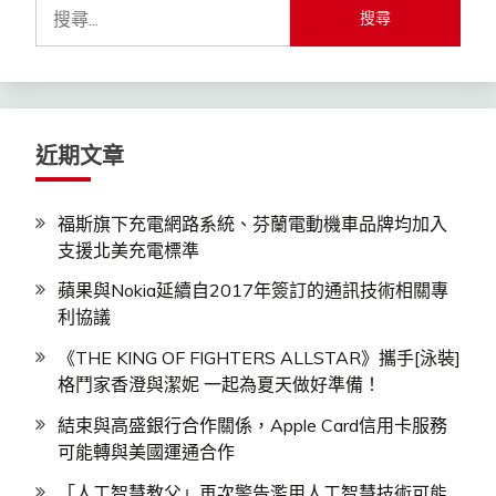
搜
尋
關
鍵
字:
近期文章
福斯旗下充電網路系統、芬蘭電動機車品牌均加入
支援北美充電標準
蘋果與Nokia延續自2017年簽訂的通訊技術相關專
利協議
《THE KING OF FIGHTERS ALLSTAR》攜手[泳裝]
格鬥家香澄與潔妮 一起為夏天做好準備！
結束與高盛銀行合作關係，Apple Card信用卡服務
可能轉與美國運通合作
「人工智慧教父」再次警告濫用人工智慧技術可能