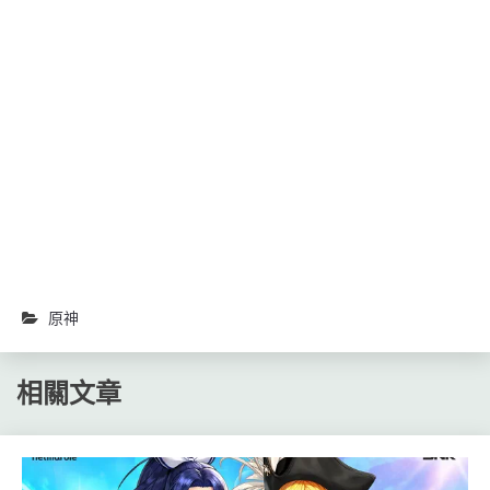
新
分
分
視
享
享
窗
至
到
中
Facebook(在
Telegram(在
開
新
新
啟)
視
視
窗
窗
中
中
開
開
啟)
啟)
原神
相關文章