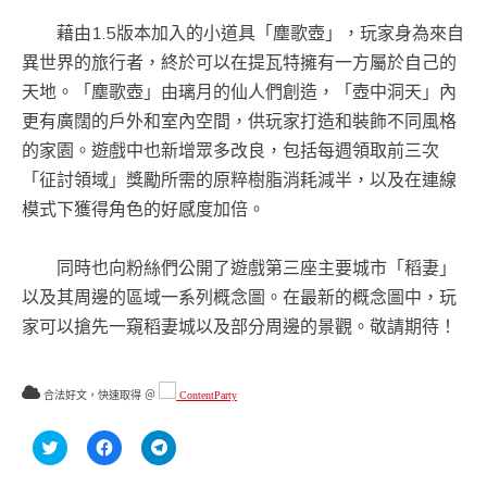
藉由1.5版本加入的小道具「塵歌壺」，玩家身為來自
異世界的旅行者，終於可以在提瓦特擁有一方屬於自己的
天地。「塵歌壺」由璃月的仙人們創造，「壺中洞天」內
更有廣闊的戶外和室內空間，供玩家打造和裝飾不同風格
的家園。遊戲中也新增眾多改良，包括每週領取前三次
「征討領域」獎勵所需的原粹樹脂消耗減半，以及在連線
模式下獲得角色的好感度加倍。
同時也向粉絲們公開了遊戲第三座主要城市「稻妻」
以及其周邊的區域一系列概念圖。在最新的概念圖中，玩
家可以搶先一窺稻妻城以及部分周邊的景觀。敬請期待！
合法好文，快速取得 ＠
ContentParty
分
按
按
享
一
一
到
下
下
Twitter(在
以
以