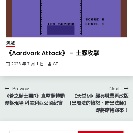
遊戲
《Aardvark Attack》 – 土豚攻擊
2023 年 7 月 1 日
GE
文
Previous:
Next:
《蒼之騎士團R》直擊翻轉動
《天堂M》經典職業再改版
章
漫祭現場 科美利亞公國紀實
【黑魔法的憤怒．暗黑法師】
導
即將席捲歸來！
覽