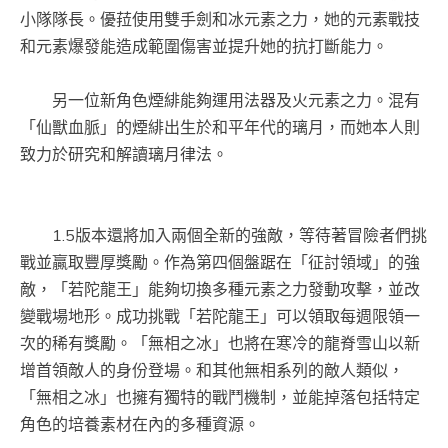
小隊隊長。優菈使用雙手劍和冰元素之力，她的元素戰技
和元素爆發能造成範圍傷害並提升她的抗打斷能力。
另一位新角色煙緋能夠運用法器及火元素之力。混有
「仙獸血脈」的煙緋出生於和平年代的璃月，而她本人則
致力於研究和解讀璃月律法。
1.5版本還將加入兩個全新的強敵，等待著冒險者們挑
戰並贏取豐厚獎勵。作為第四個盤踞在「征討領域」的強
敵，「若陀龍王」能夠切換多種元素之力發動攻擊，並改
變戰場地形。成功挑戰「若陀龍王」可以領取每週限領一
次的稀有獎勵。「無相之冰」也將在寒冷的龍脊雪山以新
增首領敵人的身份登場。和其他無相系列的敵人類似，
「無相之冰」也擁有獨特的戰鬥機制，並能掉落包括特定
角色的培養素材在內的多種資源。