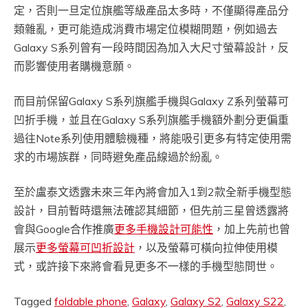
定，否則一旦定位旗艦等級產品太多時，不僅顯得產品分
類雜亂，更可能造成消費市場定位模糊問題，例如過去
Galaxy S系列曾有一段時間因為加入大尺寸螢幕設計，反
而影響使用者購機意願。
而目前保留Galaxy S系列旗艦手機與Galaxy Z系列螢幕可
凹折手機，並且在Galaxy S系列旗艦手機額外劃分更偏重
過往Note系列使用體驗機種，將能吸引更多有特定使用需
求的市場族群，同時避免產品線過於紛亂。
至於盧泰文透露未來三年內將會加入1到2款全新手機型態
設計，目前暫時還無法確認其細節，但先前三星曾透露將
會與Google合作推廣
更多手機設計可能性
，加上先前也曾
展示
更多螢幕可凹折設計
，以及螢幕可橫向拉伸使用模
式，或許接下來將會看見更多不一樣的手機型態問世。
Tagged
foldable phone
,
Galaxy
,
Galaxy S2
,
Galaxy S22
,