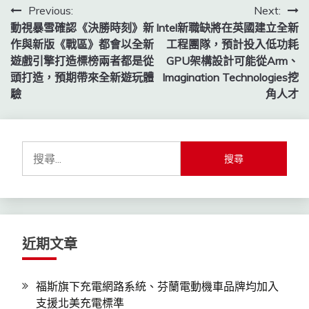
文
Previous:
Next:
動視暴雪確認《決勝時刻》新
Intel新職缺將在英國建立全新
章
作與新版《戰區》都會以全新
工程團隊，預計投入低功耗
導
遊戲引擎打造標榜兩者都是從
GPU架構設計可能從Arm、
頭打造，預期帶來全新遊玩體
Imagination Technologies挖
覽
驗
角人才
搜
尋
關
鍵
字:
近期文章
福斯旗下充電網路系統、芬蘭電動機車品牌均加入
支援北美充電標準