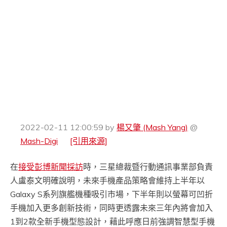
2022-02-11 12:00:59
by
楊又肇 (Mash Yang)
@
Mash-Digi
[引用來源]
在
接受彭博新聞採訪
時，三星總裁暨行動通訊事業部負責
人盧泰文明確說明，未來手機產品策略會維持上半年以
Galaxy S系列旗艦機種吸引市場，下半年則以螢幕可凹折
手機加入更多創新技術，同時更透露未來三年內將會加入
1到2款全新手機型態設計，藉此呼應日前強調智慧型手機