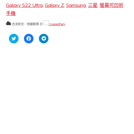
Galaxy S22 Ultra
,
Galaxy Z
,
Samsung
,
三星
,
螢幕可凹折
手機
合法好文，快速取得 ＠
ContentParty
分
按
按
享
一
一
到
下
下
Twitter(在
以
以
新
分
分
視
享
享
窗
至
到
中
Facebook(在
Telegram(在
開
新
新
啟)
視
視
窗
窗
中
中
開
開
啟)
啟)