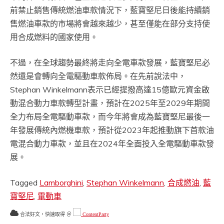
前禁止銷售傳統燃油車款情況下，藍寶堅尼日後能持續銷
售燃油車款的市場將會越來越少，甚至僅能在部分支持使
用合成燃料的國家使用。
不過，在全球趨勢最終將走向全電車款發展，藍寶堅尼必
然還是會轉向全電驅動車款佈局。在先前說法中，
Stephan Winkelmann表示已經提撥高達15億歐元資金啟
動混合動力車款轉型計畫，預計在2025年至2029年期間
全力布局全電驅動車款，而今年將會成為藍寶堅尼最後一
年發展傳統內燃機車款，預計從2023年起推動旗下首款油
電混合動力車款，並且在2024年全面投入全電驅動車款發
展。
Tagged
Lamborghini
,
Stephan Winkelmann
,
合成燃油
,
藍
寶堅尼
,
電動車
合法好文，快速取得 ＠
ContentParty