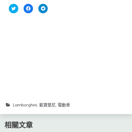
分
按
按
享
一
一
到
下
下
Twitter(在
以
以
新
分
分
視
享
享
窗
至
到
中
Facebook(在
Telegram(在
開
新
新
啟)
視
視
窗
窗
中
中
開
開
啟)
啟)
Lamborghini
,
藍寶堅尼
,
電動車
相關文章