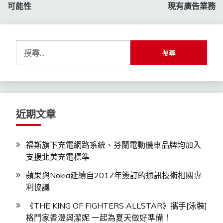
可能性
現有廣告業務
覽
搜
尋
關
鍵
字:
近期文章
福斯旗下充電網路系統、芬蘭電動機車品牌均加入
支援北美充電標準
蘋果與Nokia延續自2017年簽訂的通訊技術相關專
利協議
《THE KING OF FIGHTERS ALLSTAR》攜手[泳裝]
格鬥家香澄與潔妮 一起為夏天做好準備！