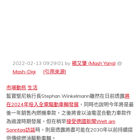
2022-02-13 09:29:01
by
楊又肇 (Mash Yang)
@
Mash-Digi
[引用來源]
市場動態
生活
藍寶堅尼執行長Stephan Winkelmann雖然在日前透露
將
在2024年投入全電驅動車輛發展
，同時也說明今年將是最
後一年銷售內燃機車款，之後將會以油電混合動力車款作
為過渡時期發展，但在稍早
接受德國新聞Welt am
Sonntag訪談
時，則是透露將盡可能在2030年以前持續提
供傳統燃油驅動車輛。