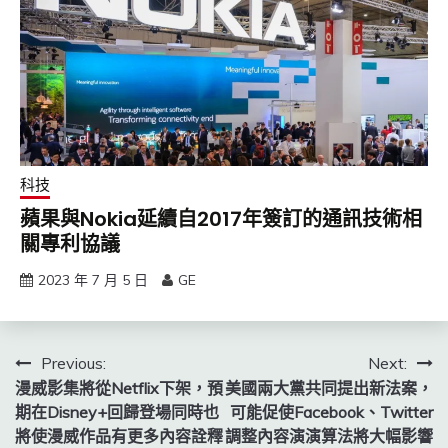
科技
蘋果與Nokia延續自2017年簽訂的通訊技術相
關專利協議
2023 年 7 月 5 日
GE
文
Previous:
Next:
漫威影集將從Netflix下架，預
美國兩大黨共同提出新法案，
章
期在Disney+回歸登場同時也
可能促使Facebook、Twitter
導
將使漫威作品有更多內容詮釋
調整內容演演算法將大幅影響