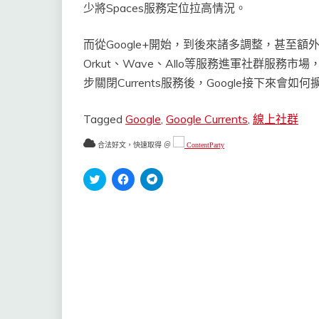
少將Spaces服務定位拉高情況。
而從Google+開始，到後來諸多調整，甚至額
Orkut、Wave、Allo等服務進軍社群服務
步關閉Currents服務後，Google接下來會
Tagged
Google
,
Google Currents
,
線上社群
合法好文，快速取得 ＠
ContentParty
分
按
按
享
一
一
到
下
下
Twitter(在
以
以
新
分
分
視
享
享
窗
至
到
中
Facebook(在
Telegram(在
開
新
新
啟)
視
視
窗
窗
中
中
開
開
啟)
啟)