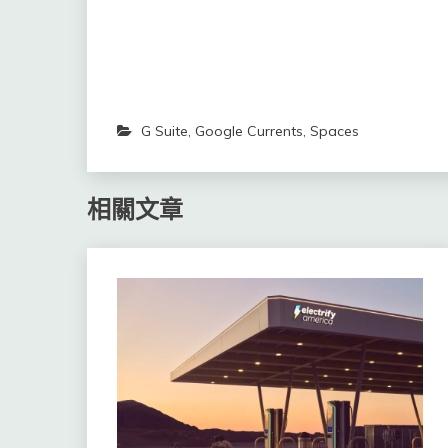
G Suite
,
Google Currents
,
Spaces
相關文章