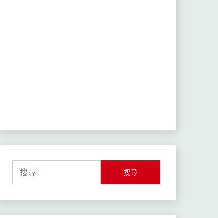
搜
尋
關
鍵
字: