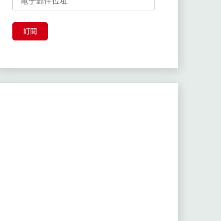
子
郵
件
訂閱
位
址