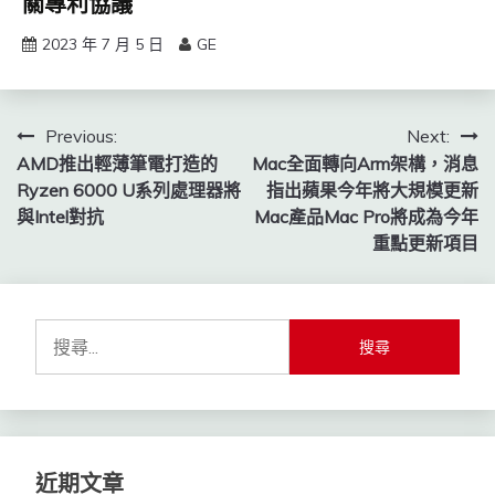
關專利協議
2023 年 7 月 5 日
GE
文
Previous:
Next:
AMD推出輕薄筆電打造的
Mac全面轉向Arm架構，消息
章
Ryzen 6000 U系列處理器將
指出蘋果今年將大規模更新
導
與Intel對抗
Mac產品Mac Pro將成為今年
重點更新項目
覽
搜
尋
關
鍵
字:
近期文章