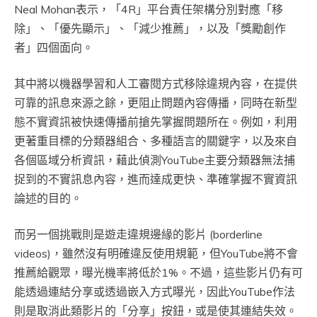
Neal Mohan表示，「4R」平台責任架構分別對應「移
除」、「優先顯示」、「減少推薦」，以及「獎勵創作
者」四個面向。
其中將以機器學習和人工審閱方式移除違規內容，在提供
可靠的訊息來源之餘，更阻止問題內容傳播，同時在新型
態不實資訊被快速傳播前搶先掌握問題所在。例如，利用
更著重目標的分類器組合、多種語言的關鍵字，以及來自
各個區域分析資訊，藉此偵測YouTube主要分類器無法捕
捉到的不實訊息內容，進而達成更快、準確掌握不實資訊
論述的目的。
而另一個挑戰則是遊走違規邊緣的影片 (borderline
videos)，雖然沒有明確違反使用規範，但YouTube將不會
推薦給觀眾，曝光機率將低於1%。不過，這些影片仍有可
能透過連結分享或透過嵌入方式曝光，因此YouTube作法
則是取消此類影片的「分享」按鈕，或是使其連結失效。