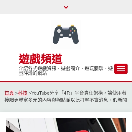
Skip
to
content
遊戲頻道
介紹各式遊戲資訊、遊戲簡介、遊玩體驗、遊
戲評論的網站
首頁
>
科技
>
YouTube分享「4R」平台責任架構，讓使用者
接觸更豐富多元的內容與觀點並以此打擊不實消息、假新聞