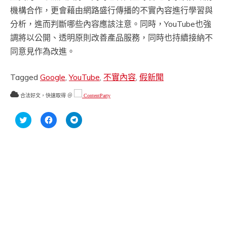
機構合作，更會藉由網路盛行傳播的不實內容進行學習與
分析，進而判斷哪些內容應該注意。同時，YouTube也強
調將以公開、透明原則改善產品服務，同時也持續接納不
同意見作為改進。
Tagged
Google
,
YouTube
,
不實內容
,
假新聞
合法好文，快速取得 ＠
ContentParty
分
按
按
享
一
一
到
下
下
Twitter(在
以
以
新
分
分
視
享
享
窗
至
到
中
Facebook(在
Telegram(在
開
新
新
啟)
視
視
窗
窗
中
中
開
開
啟)
啟)