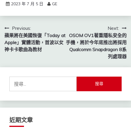
2023 年 7 月 5 日
GE
文
Previous:
Next:
蘋果將在美國恢復「Today at
OSOM OV1著重隱私安全的
章
Apple」實體活動，首波以女
手機，將於今年底推出將採用
導
神卡卡歌曲為教材
Qualcomm Snapdragon 8系
列處理器
覽
搜
尋
關
鍵
字:
近期文章