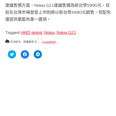
建議售價方面，Nokia G21建議售價為新台幣5990元，目
前在台灣市場首發上市則將以新台幣4990元銷售，但配色
僅提供墨藍色單一選項。
Tagged
HMD global
,
Nokia
,
Nokia G21
合法好文，快速取得 ＠
ContentParty
分
按
按
享
一
一
到
下
下
Twitter(在
以
以
新
分
分
視
享
享
窗
至
到
中
Facebook(在
Telegram(在
開
新
新
啟)
視
視
窗
窗
中
中
開
開
啟)
啟)