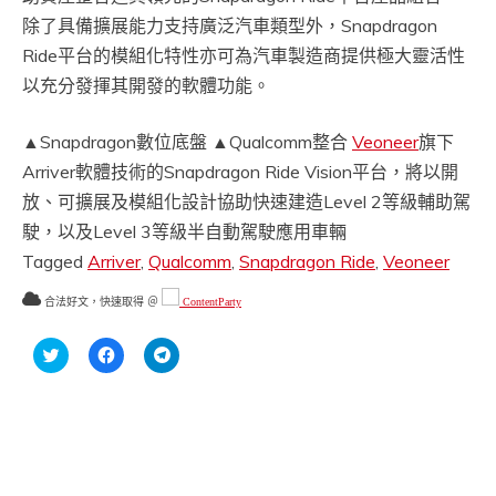
除了具備擴展能力支持廣泛汽車類型外，Snapdragon
Ride平台的模組化特性亦可為汽車製造商提供極大靈活性
以充分發揮其開發的軟體功能。
▲Snapdragon數位底盤
▲Qualcomm整合
Veoneer
旗下
Arriver軟體技術的Snapdragon Ride Vision平台，將以開
放、可擴展及模組化設計協助快速建造Level 2等級輔助駕
駛，以及Level 3等級半自動駕駛應用車輛
Tagged
Arriver
,
Qualcomm
,
Snapdragon Ride
,
Veoneer
合法好文，快速取得 ＠
ContentParty
分
按
按
享
一
一
到
下
下
Twitter(在
以
以
新
分
分
視
享
享
窗
至
到
中
Facebook(在
Telegram(在
開
新
新
啟)
視
視