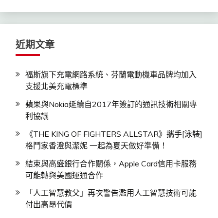
關
鍵
字:
近期文章
福斯旗下充電網路系統、芬蘭電動機車品牌均加入
支援北美充電標準
蘋果與Nokia延續自2017年簽訂的通訊技術相關專
利協議
《THE KING OF FIGHTERS ALLSTAR》攜手[泳裝]
格鬥家香澄與潔妮 一起為夏天做好準備！
結束與高盛銀行合作關係，Apple Card信用卡服務
可能轉與美國運通合作
「人工智慧教父」再次警告濫用人工智慧技術可能
付出高昂代價