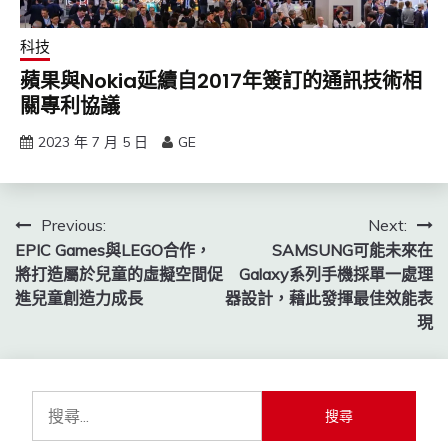
科技
蘋果與Nokia延續自2017年簽訂的通訊技術相
關專利協議
2023 年 7 月 5 日
GE
文
Previous:
Next:
EPIC Games與LEGO合作，
SAMSUNG可能未來在
章
將打造屬於兒童的虛擬空間促
Galaxy系列手機採單一處理
導
進兒童創造力成長
器設計，藉此發揮最佳效能表
現
覽
搜
尋