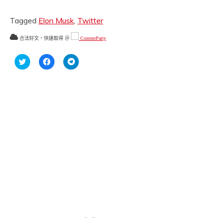
Tagged
Elon Musk
,
Twitter
合法好文，快速取得 ＠
ContentParty
分
按
按
享
一
一
到
下
下
Twitter(在
以
以
新
分
分
視
享
享
窗
至
到
中
Facebook(在
Telegram(在
開
新
新
啟)
視
視
窗
窗
中
中
開
開
啟)
啟)