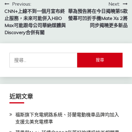
文
Previous:
Next:
CNN+上線不到一個月宣布終
華為預告將在今日揭曉第5款
章
止服務，未來可能併入HBO
螢幕可凹折手機Mate Xs 2將
導
Max可能跟母公司華納媒體與
同步揭曉更多新品
Discovery合併有關
覽
搜
尋
關
鍵
字:
近期文章
福斯旗下充電網路系統、芬蘭電動機車品牌均加入
支援北美充電標準