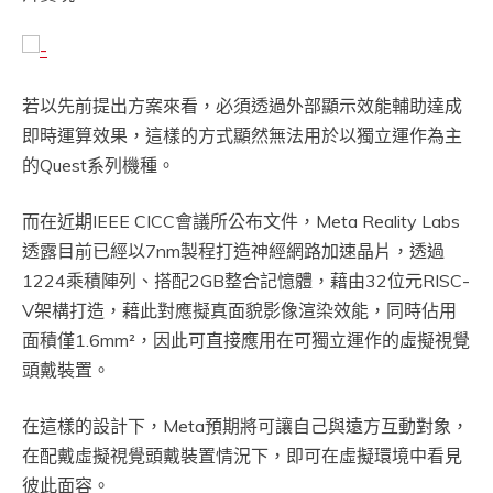
若以先前提出方案來看，必須透過外部顯示效能輔助達成
即時運算效果，這樣的方式顯然無法用於以獨立運作為主
的Quest系列機種。
而在近期IEEE CICC會議所公布文件，Meta Reality Labs
透露目前已經以7nm製程打造神經網路加速晶片，透過
1224乘積陣列、搭配2GB整合記憶體，藉由32位元RISC-
V架構打造，藉此對應擬真面貌影像渲染效能，同時佔用
面積僅1.6mm²，因此可直接應用在可獨立運作的虛擬視覺
頭戴裝置。
在這樣的設計下，Meta預期將可讓自己與遠方互動對象，
在配戴虛擬視覺頭戴裝置情況下，即可在虛擬環境中看見
彼此面容。