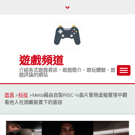
Skip
to
content
遊戲頻道
介紹各式遊戲資訊、遊戲簡介、遊玩體驗、遊
戲評論的網站
首頁
>
科技
>
Meta藉由自製RISC-V晶片實現虛擬實境中觀
看他人在頭戴裝置下的面容