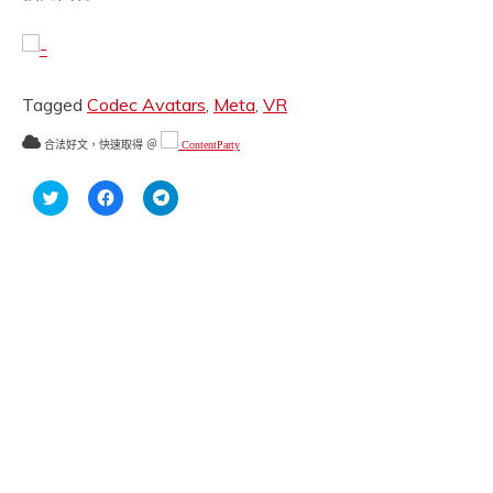
Tagged
Codec Avatars
,
Meta
,
VR
合法好文，快速取得 ＠
ContentParty
分
按
按
享
一
一
到
下
下
Twitter(在
以
以
新
分
分
視
享
享
窗
至
到
中
Facebook(在
Telegram(在
開
新
新
啟)
視
視
窗
窗
中
中
開
開
啟)
啟)