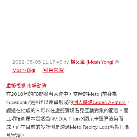
2022-05-05 11:17:45
by
楊又肇 (Mash Yang)
@
Mash-Digi
[引用來源]
虛擬視覺
市場動態
在2018年的F8開發者大會中，當時的Meta (前身為
Facebook)便提出以運算形成的
個人臉譜Codec Avatars
，
讓遠在他處的人可以在虛擬實境看見互動對象的面容。而
此項技術原本是透過NVIDIA Titan X顯示卡運算渲染而
成，而在目前的設計則是透過Meta Reality Labs客製化晶
片實現。