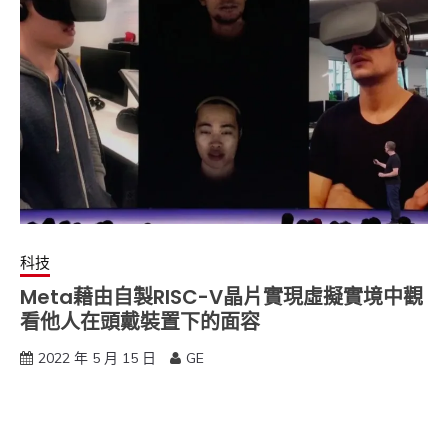
科技
Meta藉由自製RISC-V晶片實現虛擬實境中觀
看他人在頭戴裝置下的面容
2022 年 5 月 15 日
GE