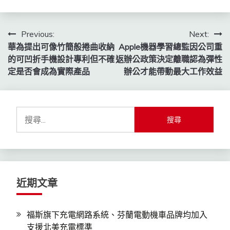
文
Previous:
Next:
華為提出可像竹簡般捲曲收納
Apple機器學習總監因公司重
章
的可凹折手機設計專利但不確
返辦公政策決定離職認為彈性
導
定是否會成為實際產品
辦公才能帶動最大工作效益
覽
搜
尋
關
鍵
字:
近期文章
福斯旗下充電網路系統、芬蘭電動機車品牌均加入
支援北美充電標準