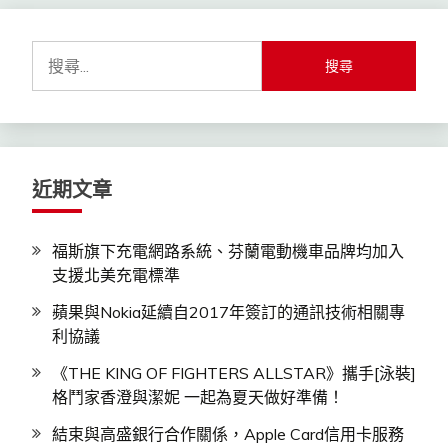
搜
尋
關
鍵
字:
近期文章
福斯旗下充電網路系統、芬蘭電動機車品牌均加入
支援北美充電標準
蘋果與Nokia延續自2017年簽訂的通訊技術相關專
利協議
《THE KING OF FIGHTERS ALLSTAR》攜手[泳裝]
格鬥家香澄與潔妮 一起為夏天做好準備！
結束與高盛銀行合作關係，Apple Card信用卡服務