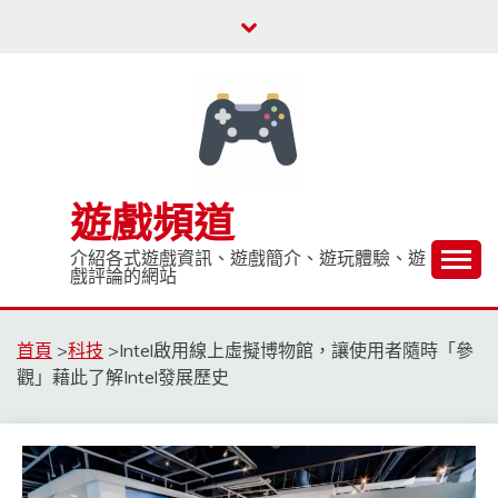
Skip
to
content
遊戲頻道
介紹各式遊戲資訊、遊戲簡介、遊玩體驗、遊
戲評論的網站
首頁
>
科技
>
Intel啟用線上虛擬博物館，讓使用者隨時「參
觀」藉此了解Intel發展歷史