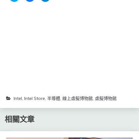
到
下
下
Twitter(在
以
以
新
分
分
視
享
享
窗
至
到
中
Facebook(在
Telegram(在
開
新
新
啟)
視
視
窗
窗
中
中
開
開
啟)
啟)
Intel
,
Intel Store
,
半導體
,
線上虛擬博物館
,
虛擬博物館
相關文章