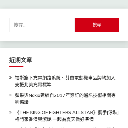
覽
搜
尋
關
鍵
字:
近期文章
福斯旗下充電網路系統、芬蘭電動機車品牌均加入
支援北美充電標準
蘋果與Nokia延續自2017年簽訂的通訊技術相關專
利協議
《THE KING OF FIGHTERS ALLSTAR》攜手[泳裝]
格鬥家香澄與潔妮 一起為夏天做好準備！