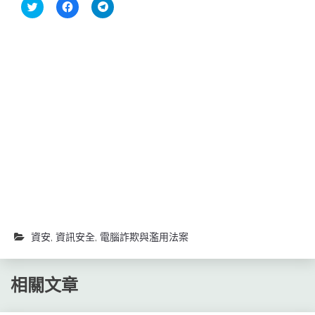
分
按
按
享
一
一
到
下
下
Twitter(在
以
以
新
分
分
視
享
享
窗
至
到
中
Facebook(在
Telegram(在
開
新
新
啟)
視
視
窗
窗
中
中
開
開
啟)
啟)
資安
,
資訊安全
,
電腦詐欺與濫用法案
相關文章