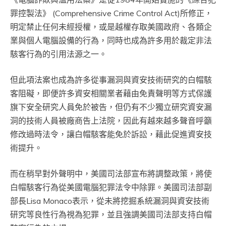
罪控製法》 (Comprehensive Crime Control Act)所修正，
明定禁止任何未經授權，或是越權存取美國政府、各類企
業與個人電腦設備的行為，同時也成為許多用於裁定非法
駭客行為的引用法源之一。
但此項法案也成為許多從事漏洞與資安技術研究的白帽駭
客阻礙，即便許多資安相關業者藉由免責聲明等方式保護
旗下安全研究人員免於被告，但仍有不少獨立研究資安漏
洞的技術人員被廠商告上法院，因此有越來越多聲音呼籲
修改過時法令，讓白帽駭客能免於訴訟，藉此促進資安技
術提升。
而在稍早對外聲明中，美國司法部宣布將調整政策，將使
白帽駭客行為從美國電腦犯罪法令中除罪。美國司法部副
部長Lisa Monaco表示，從未將挖掘系統漏洞與資安技術
研究等良性行為視為犯罪，並且強調美國司法部支持白帽