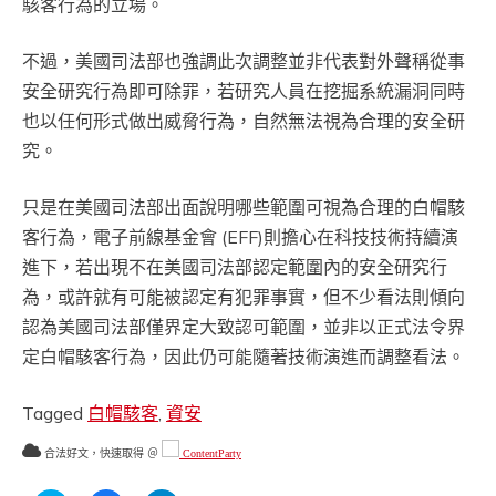
駭客行為的立場。
不過，美國司法部也強調此次調整並非代表對外聲稱從事
安全研究行為即可除罪，若研究人員在挖掘系統漏洞同時
也以任何形式做出威脅行為，自然無法視為合理的安全研
究。
只是在美國司法部出面說明哪些範圍可視為合理的白帽駭
客行為，電子前線基金會 (EFF)則擔心在科技技術持續演
進下，若出現不在美國司法部認定範圍內的安全研究行
為，或許就有可能被認定有犯罪事實，但不少看法則傾向
認為美國司法部僅界定大致認可範圍，並非以正式法令界
定白帽駭客行為，因此仍可能隨著技術演進而調整看法。
Tagged
白帽駭客
,
資安
合法好文，快速取得 ＠
ContentParty