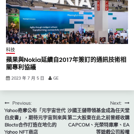
科技
蘋果與Nokia延續自2017年簽訂的通訊技術相
關專利協議
2023 年 7 月 5 日
GE
文
Previous:
Next:
Yahoo奇摩公布「元宇宙世代
沙國王儲帶領基金成為任天堂
章
白皮書」，期待元宇宙到來與
第二大股東在此之前曾經收購
導
Blocto合作打造在地化的
CAPCOM、光榮特庫摩、EA
Yahoo NFT商店
等遊戲公司股權