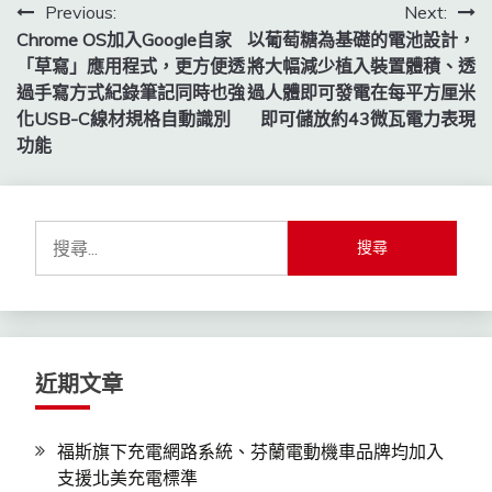
文
Previous:
Next:
Chrome OS加入Google自家
以葡萄糖為基礎的電池設計，
章
「草寫」應用程式，更方便透
將大幅減少植入裝置體積、透
導
過手寫方式紀錄筆記同時也強
過人體即可發電在每平方厘米
化USB-C線材規格自動識別
即可儲放約43微瓦電力表現
覽
功能
搜
尋
關
鍵
字:
近期文章
福斯旗下充電網路系統、芬蘭電動機車品牌均加入
支援北美充電標準