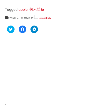
Tagged
apple
,
個人隱私
合法好文，快速取得 ＠
ContentParty
分
按
按
享
一
一
到
下
下
Twitter(在
以
以
新
分
分
視
享
享
窗
至
到
中
Facebook(在
Telegram(在
開
新
新
啟)
視
視
窗
窗
中
中
開
開
啟)
啟)