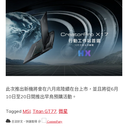
此次推出新機將會在六月底陸續在台上市，並且將從6月
10日至20日間推出早鳥預購活動。
Tagged
MSI
,
Titan GT77
,
微星
合法好文，快速取得 ＠
ContentParty