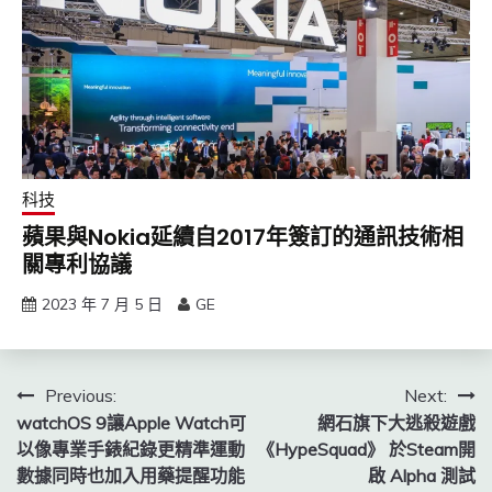
科技
蘋果與Nokia延續自2017年簽訂的通訊技術相
關專利協議
2023 年 7 月 5 日
GE
文
Previous:
Next:
watchOS 9讓Apple Watch可
網石旗下大逃殺遊戲
章
以像專業手錶紀錄更精準運動
《HypeSquad》 於Steam開
導
數據同時也加入用藥提醒功能
啟 Alpha 測試