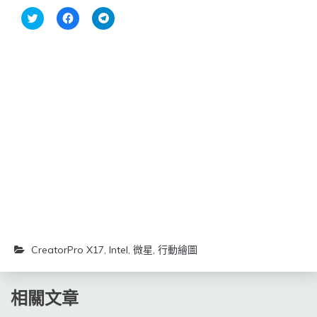
分
按
按
享
一
一
到
下
下
Twitter(在
以
以
新
分
分
視
享
享
窗
至
到
中
Facebook(在
Telegram(在
開
新
新
啟)
視
視
窗
窗
中
中
開
開
啟)
啟)
CreatorPro X17
,
Intel
,
微星
,
行動繪圖
相關文章