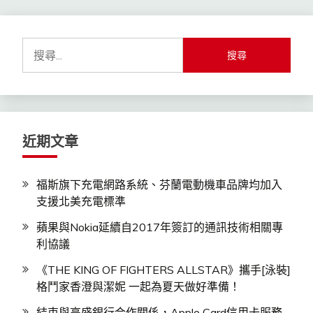
覽
搜
尋
關
鍵
字:
近期文章
福斯旗下充電網路系統、芬蘭電動機車品牌均加入
支援北美充電標準
蘋果與Nokia延續自2017年簽訂的通訊技術相關專
利協議
《THE KING OF FIGHTERS ALLSTAR》攜手[泳裝]
格鬥家香澄與潔妮 一起為夏天做好準備！
結束與高盛銀行合作關係，Apple Card信用卡服務