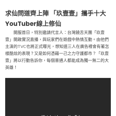
求仙問道齊上陣 「玖壹壹」攜手十大
YouTuber線上修仙
開服首日，特別邀請代言人：台灣饒舌天團「玖壹
壹」開啟實況直播，與玩家們在遊戲中熱情互動。由他們
主演的TVC也將正式曝光，想知道三人在廣告裡會有著怎
樣酷炫的表現？又是如何憑藉一己之力守護都市？「玖壹
壹」將以行動告訴你，每個普通人都能成為獨一無二的大
英雄！