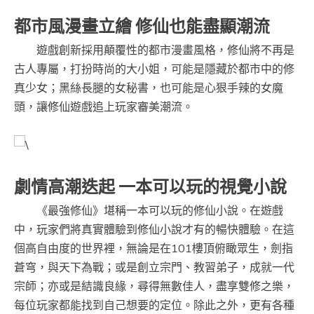
都市風漫畫立繪 修仙也能盡顯潮流
遊戲創新採用顛覆性的都市漫畫風格，修仙將不再是
古人專屬，打扮時尚的大小姐，可能是隱藏於都市中的修
真少女；黑絲長腿的女秘書，也可能是心狠手辣的女魔
頭，讓修仙遊戲追上玩家審美潮流。
劇情高潮迭起 一本可以玩的視覺小說
《最強修仙》堪稱一本可以玩的修仙小說。在遊戲
中，玩家們將真實體驗到修仙小說才有的暢快體驗。在這
個高自由度的世界裡，無論是在101樓頂俯瞰眾生，劍指
蒼穹，與天下為戰；或是創立宗門、教習弟子，成就一代
宗師；亦或是結識良緣，尋得無數佳人，盡享雙修之樂，
每位玩家都能找到自己想要的定位。除此之外，更有各種