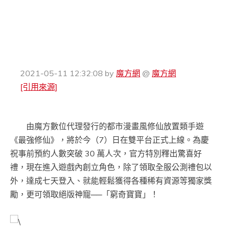
2021-05-11 12:32:08
by
魔方網
@
魔方網
[引用來源]
由魔方數位代理發行的都市漫畫風修仙放置類手遊
《最強修仙》，將於今
（7）
日在雙平台正式上線。為慶
祝事前預約人數突破 30 萬人次，官方特別釋出驚喜好
禮，現在進入遊戲內創立角色，除了領取全服公測禮包以
外，達成七天登入、就能輕鬆獲得各種稀有資源等獨家獎
勵，更可領取絕版神寵──「窮奇寶寶」！