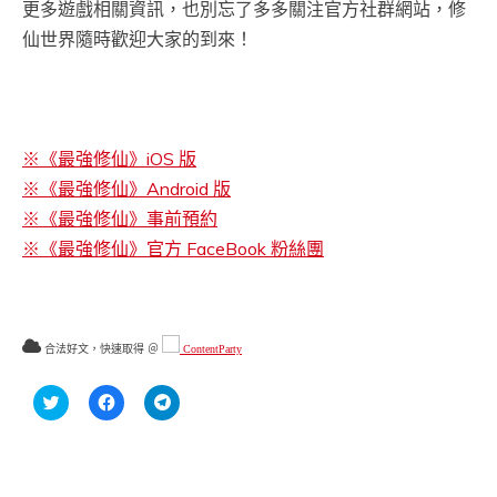
更多遊戲相關資訊，也別忘了多多關注官方社群網站，修
仙世界隨時歡迎大家的到來！
※《最強修仙》iOS 版
※《最強修仙》Android 版
※《最強修仙》事前預約
※《最強修仙》官方 FaceBook 粉絲團
合法好文，快速取得 ＠
ContentParty
分
按
按
享
一
一
到
下
下
Twitter(在
以
以
新
分
分
視
享
享
窗
至
到