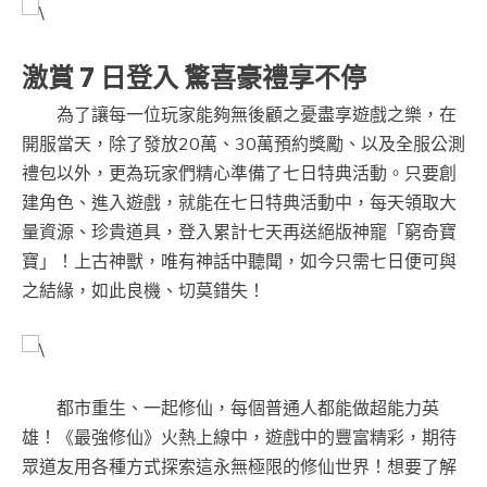
激賞 7 日登入 驚喜豪禮享不停
為了讓每一位玩家能夠無後顧之憂盡享遊戲之樂，在
開服當天，除了發放20萬、30萬預約獎勵、以及全服公測
禮包以外，更為玩家們精心準備了七日特典活動。只要創
建角色、進入遊戲，就能在七日特典活動中，每天領取大
量資源、珍貴道具，登入累計七天再送絕版神寵「窮奇寶
寶」！上古神獸，唯有神話中聽聞，如今只需七日便可與
之結緣，如此良機、切莫錯失！
都市重生、一起修仙，每個普通人都能做超能力英
雄！《最強修仙》火熱上線中，遊戲中的豐富精彩，期待
眾道友用各種方式探索這永無極限的修仙世界！想要了解