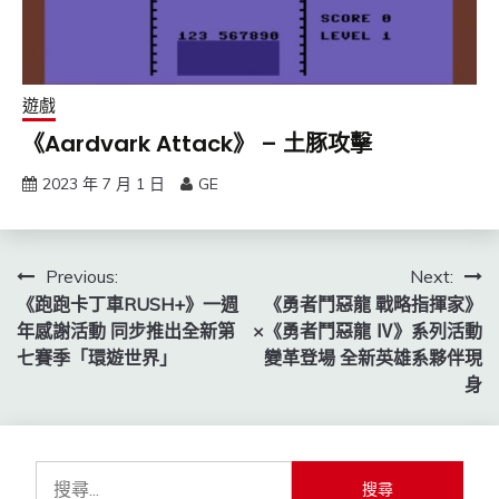
遊戲
《Aardvark Attack》 – 土豚攻擊
2023 年 7 月 1 日
GE
文
Previous:
Next:
《跑跑卡丁車RUSH+》一週
《勇者鬥惡龍 戰略指揮家》
章
年感謝活動 同步推出全新第
×《勇者鬥惡龍 Ⅳ》系列活動
導
七賽季「環遊世界」
變革登場 全新英雄系夥伴現
身
覽
搜