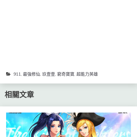
中
Facebook(在
Telegram(在
開
新
新
啟)
視
視
窗
窗
中
中
開
開
啟)
啟)
911
,
最強修仙
,
玖壹壹
,
窮奇寶寶
,
超能力英雄
相關文章