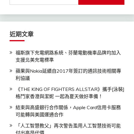
尋
關
鍵
字:
近期文章
福斯旗下充電網路系統、芬蘭電動機車品牌均加入
支援北美充電標準
蘋果與Nokia延續自2017年簽訂的通訊技術相關專
利協議
《THE KING OF FIGHTERS ALLSTAR》攜手[泳裝]
格鬥家香澄與潔妮 一起為夏天做好準備！
結束與高盛銀行合作關係，Apple Card信用卡服務
可能轉與美國運通合作
「人工智慧教父」再次警告濫用人工智慧技術可能
付出高昂代價