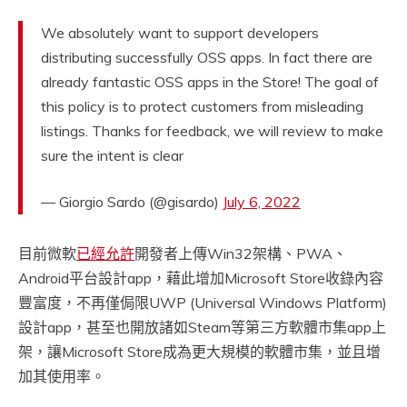
We absolutely want to support developers
distributing successfully OSS apps. In fact there are
already fantastic OSS apps in the Store! The goal of
this policy is to protect customers from misleading
listings. Thanks for feedback, we will review to make
sure the intent is clear
— Giorgio Sardo (@gisardo)
July 6, 2022
目前微軟
已經允許
開發者上傳Win32架構、PWA、
Android平台設計app，藉此增加Microsoft Store收錄內容
豐富度，不再僅侷限UWP (Universal Windows Platform)
設計app，甚至也開放諸如Steam等第三方軟體市集app上
架，讓Microsoft Store成為更大規模的軟體市集，並且增
加其使用率。