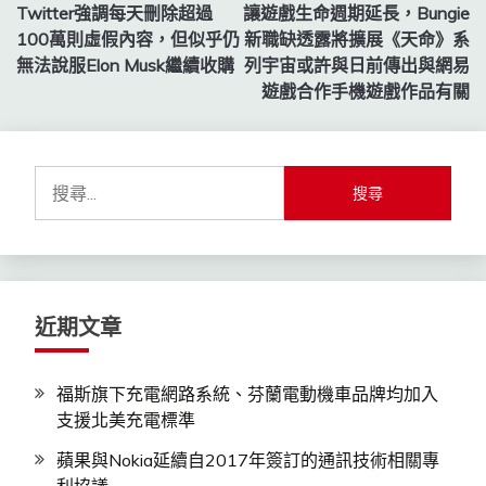
Twitter強調每天刪除超過
讓遊戲生命週期延長，Bungie
章
100萬則虛假內容，但似乎仍
新職缺透露將擴展《天命》系
導
無法說服Elon Musk繼續收購
列宇宙或許與日前傳出與網易
遊戲合作手機遊戲作品有關
覽
搜
尋
關
鍵
字:
近期文章
福斯旗下充電網路系統、芬蘭電動機車品牌均加入
支援北美充電標準
蘋果與Nokia延續自2017年簽訂的通訊技術相關專