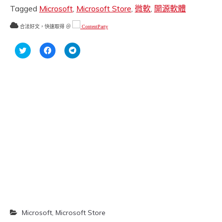
Tagged
Microsoft
,
Microsoft Store
,
微軟
,
開源軟體
合法好文，快速取得 ＠
ContentParty
分
按
按
享
一
一
到
下
下
Twitter(在
以
以
新
分
分
視
享
享
窗
至
到
中
Facebook(在
Telegram(在
開
新
新
啟)
視
視
窗
窗
中
中
開
開
啟)
啟)
Microsoft
,
Microsoft Store