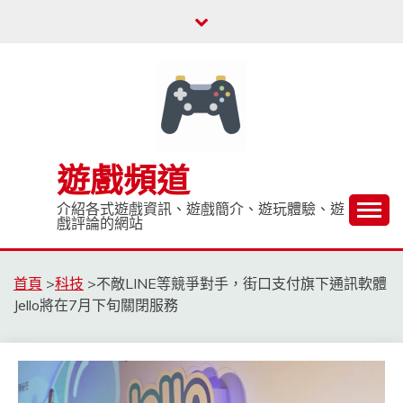
Skip
to
content
遊戲頻道
介紹各式遊戲資訊、遊戲簡介、遊玩體驗、遊
戲評論的網站
首頁
>
科技
>
不敵LINE等競爭對手，街口支付旗下通訊軟體
Jello將在7月下旬關閉服務