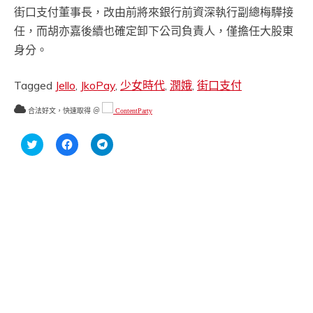
街口支付董事長，改由前將來銀行前資深執行副總梅驊接
任，而胡亦嘉後續也確定卸下公司負責人，僅擔任大股東
身分。
Tagged
Jello
,
JkoPay
,
少女時代
,
潤娥
,
街口支付
合法好文，快速取得 ＠
ContentParty
分
按
按
享
一
一
到
下
下
Twitter(在
以
以
新
分
分
視
享
享
窗
至
到
中
Facebook(在
Telegram(在
開
新
新
啟)
視
視
窗
窗
中
中
開
開
啟)
啟)