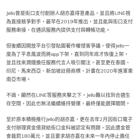
Jello曾是街口支付創辦人胡亦嘉得意產品，並且將LINE視
為直接競爭對手，最早在2019年推出，並且能與街口支付
服務串接，在通訊服務內提供支付與轉帳功能。
但後續因開放平台引發貼圖著作權侵害爭議，使得Jello一
度為了平息風波而將app下架，直到同年底才恢復上架，
並且找來潤娥擔任服務代言人吸引關注，甚至更在泰國、
印尼、馬來西亞、新加坡註冊商標，計畫在2020年進軍東
南亞市場。
不過，顯然在LINE等服務夾擊之下，Jello難以找到合適生
存空間，因此也無法繼續維持營運，最終僅能選擇關閉。
至於原本積極推行Jello的胡亦嘉，更在去年2月因街口電子
支付辦理資金借貸給街口金科被認定有問題，因此遭金管
會裁罰180萬元，並且要求胡亦嘉在未來一年內停止擔任