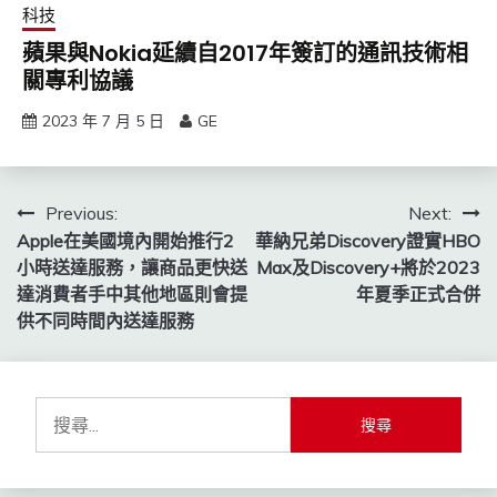
科技
蘋果與Nokia延續自2017年簽訂的通訊技術相
關專利協議
2023 年 7 月 5 日
GE
文
Previous:
Next:
Apple在美國境內開始推行2
華納兄弟Discovery證實HBO
章
小時送達服務，讓商品更快送
Max及Discovery+將於2023
導
達消費者手中其他地區則會提
年夏季正式合併
供不同時間內送達服務
覽
搜
尋
關
鍵