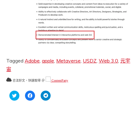
Tagged
Adobe
,
apple
,
Metaverse
,
USDZ
,
Web 3.0
,
元宇
宙
合法好文，快速取得 ＠
ContentParty
分
按
按
享
一
一
到
下
下
Twitter(在
以
以
新
分
分
視
享
享
窗
至
到
中
Facebook(在
Telegram(在
開
新
新
啟)
視
視
窗
窗
中
中