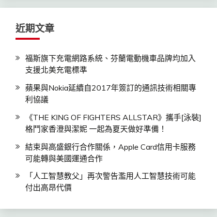
字:
近期文章
福斯旗下充電網路系統、芬蘭電動機車品牌均加入
支援北美充電標準
蘋果與Nokia延續自2017年簽訂的通訊技術相關專
利協議
《THE KING OF FIGHTERS ALLSTAR》攜手[泳裝]
格鬥家香澄與潔妮 一起為夏天做好準備！
結束與高盛銀行合作關係，Apple Card信用卡服務
可能轉與美國運通合作
「人工智慧教父」再次警告濫用人工智慧技術可能
付出高昂代價