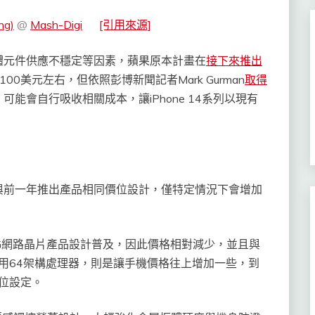
ng)
@
Mash-Digi
[引用來源]
體元件供應不穩定等因素，蘋果原本計畫在
接下來推出
0美元左右，但依照彭博新聞記者Mark Gurman
取得
能會自行吸收相關成本，讓iPhone 14系列以現有
與前一年推出產品相同價位設計，僅特定情況下會增加
，因為4G網路晶片產品設計普及，因此價格相對減少，並且與
s之後採用64架構處理器，則是讓手機價格往上增加一些，到
同價位設定。