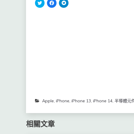
分
按
按
享
一
一
到
下
下
Twitter(在
以
以
新
分
分
視
享
享
窗
至
到
中
Facebook(在
Telegram(在
開
新
新
啟)
視
視
窗
窗
中
中
開
開
啟)
啟)
Apple
,
iPhone
,
iPhone 13
,
iPhone 14
,
半導體元
相關文章