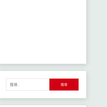
搜
尋
關
鍵
字: