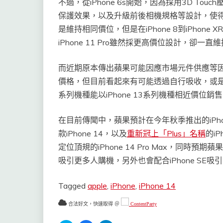
不過，從iPhone 6s開始，因為採用3D T
保護效果，以及升級前後相機規格等設計，使得價位相
是維持相同價位，但是在iPhone 8到iPhone X
iPhone 11 Pro雖然採更高價位設計，卻一直維
而近期原本傳出蘋果可能因應市場元件供應等因素
價格，但目前看起來有可能透過自行吸收，或是將
系列機種能以iPhone 13系列機種相近價位銷
在目前傳聞中，蘋果預計在今年秋季推出的iPhon
款iPhone 14，以及
重新冠上「Plus」名稱
的iP
定位頂規的iPhone 14 Pro Max，同時預
吸引更多人購機，另外也會配合iPhone SE
Tagged
apple
,
iPhone
,
iPhone 14
合法好文，快速取得 ＠
ContentParty