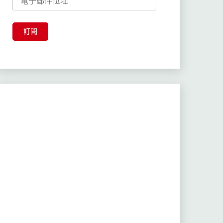
子
郵
件
訂閱
位
址