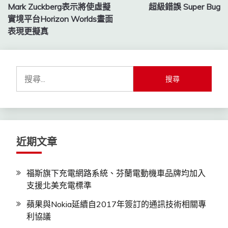
Mark Zuckberg表示將使虛擬
超級錯誤 Super Bug
章
實境平台Horizon Worlds畫面
導
表現更擬真
覽
搜
尋
關
鍵
字:
近期文章
福斯旗下充電網路系統、芬蘭電動機車品牌均加入
支援北美充電標準
蘋果與Nokia延續自2017年簽訂的通訊技術相關專
利協議