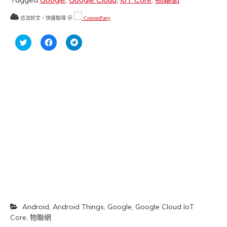
合法好文，快速取得 ＠
ContentParty
分
按
按
享
一
一
到
下
下
Twitter(在
以
以
新
分
分
視
享
享
窗
至
到
中
Facebook(在
Telegram(在
開
新
新
啟)
視
視
窗
窗
中
中
開
開
啟)
啟)
Android
,
Android Things
,
Google
,
Google Cloud IoT
Core
,
物聯網