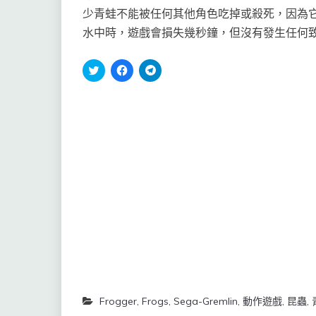
少青蛙不能被任何其他角色吃掉或殺死，因為
水中時，遊戲會損失幾秒鐘，但沒有發生任何
分
按
按
享
一
一
到
下
下
Twitter(在
以
以
新
分
分
視
享
享
窗
至
到
中
Facebook(在
Telegram(在
開
新
新
啟)
視
視
窗
窗
中
中
開
開
啟)
啟)
Frogger
,
Frogs
,
Sega-Gremlin
,
動作遊戲
,
昆蟲
,