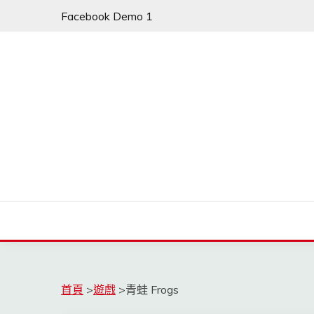
Skip
Facebook Demo 1
to
content
首頁
>
遊戲
>
青蛙 Frogs