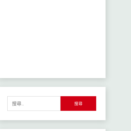
搜
尋
關
鍵
字: