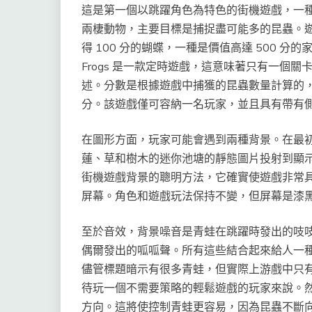
這是第一個以跳躍角色為特色的街機遊戲，一
兩棲動物，主要目標是捕捉盡可能多的昆蟲。
得 100 分的蝴蝶，一種是價值高達 500 
Frogs 是一款定時遊戲，這意味著只有一個
述。分數是根據遊戲中捕獲的昆蟲數量計算的
分。該遊戲僅可容納一名玩家，並且具有帶有
在圖形方面，玩家可能會遇到兩種背景。在最初
蓮、草和樹木的迷你池塘的靜態圖片投射到顯
街機遊戲背景的聰明方法，它確實使遊戲非常
屏幕。角色和遊戲玩法保持不變，但屏幕是漆
至於音效，背景噪音是青蛙在跳躍時發出的吱
偶爾發出的呱呱聲。所有這些結合起來給人一
儘管標題暗示有很多青蛙，但實際上游戲中只
待玩一個不需要策略的輕鬆遊戲的玩家來說。
方向。這將使控制青蛙更容易，因為昆蟲不斷