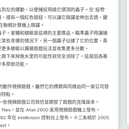
到左的運動，以便捕捉飛過它頭頂的蟲子。在“投幣”
邊，還有一個紅色按鈕，可以讓它跳躍並伸出舌頭。鍵
蛙在聯網計算機上跳躍。
蟲子。家蠅和蜻蜓是這裡的主要獎品。瞄準蟲子時讓捕
在某些幸運的情況下，另一個蟲子佔據了它的位置，青
捉更多蜻蜓以擴展遊戲玩法並收集更多分數。
上跳下來掉進水里的可能性就完全消除了。這是因為基
許多原始功能。
 年設計並發行的動作視頻遊戲。雖然它的標題與同樣由同一家公司發
的特點。
發布幾年後，一些視頻遊戲公司效仿並開發了遊戲的克隆版本。
s and Flies，並在 Atari 2600 家用視頻遊戲機上發布。
1982 年在 Intellivision 控制台上發布。十二系統於 2005
ast。