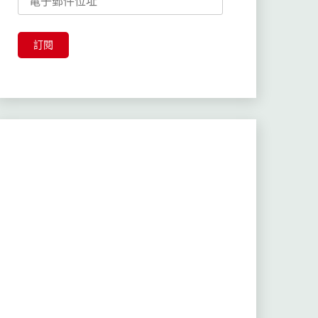
子
郵
件
訂閱
位
址