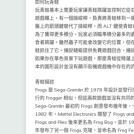
如何玩青蛙
玩青蛙基本上需要玩家讓青蛙跳躍並控制它從右
遊戲櫃上，有一個操縱桿，負責將青蛙移到一
盤上的箭頭鍵替代了操縱桿，而 ALT 鍵使青
為了獲得更多積分，玩家必須瞄準積分最多的
食者跳躍。雖然蟲子可能會改變它的位置，但
蛙抓住了它。捕捉蜻蜓提供免費遊戲回合，捕
如果你在單色背景下玩遊戲，那麼青蛙從睡蓮
本的圖形設計並沒有顯示街機遊戲機中存在的
青蛙描述
Frogs 是 Sega-Gremlin 於 1978
行的 Frogger 相似，但這兩款遊戲並沒有共同
Sega-Gremlin 最初的 Frogs 創意
1982 年，Mattel Electronics 開發了 Frog
Frogs and Flies 後來更名為 Frog Bog，並於 
年發布了另一個 Frogs 克隆，並命名為 Frog Fe