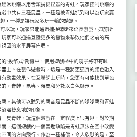
種經常跳躍以用舌頭捕捉昆蟲的青蛙。玩家控制跳躍的
遊戲中共有三種昆蟲，一種是被青蛙抓到可以為玩家贏
分的家蠅，一種是讓玩家多玩一輪的蜻蜓。
關卡可以玩，玩家只能通過捕捉蜻蜓來延長游戲，如前所
，玩家可以通過登陸更多的獵物來擊敗他們之前的高
側視圖的水平屏幕佈局。
的“投幣式”街機中，使用遊戲櫃中的鏡子將帶有睡
示器上。在製作遊戲時，這是一種將更逼真的顏色融入
具有動畫效果。在互聯網上玩時，您更有可能找到單色
黑的，青蛙、昆蟲、時間和分數以白色顯示。
吱聲。其他可以聽到的聲音是昆蟲不斷的嗡嗡聲和青蛙
種沼澤棲息地的印象。
有一隻青蛙。玩這個遊戲在一定程度上很有趣，對於期
然而，這個遊戲的一個普遍缺陷是青蛙無法在空中改變
向不同的方向飛行。作為一種補償，令人欣慰的是，至