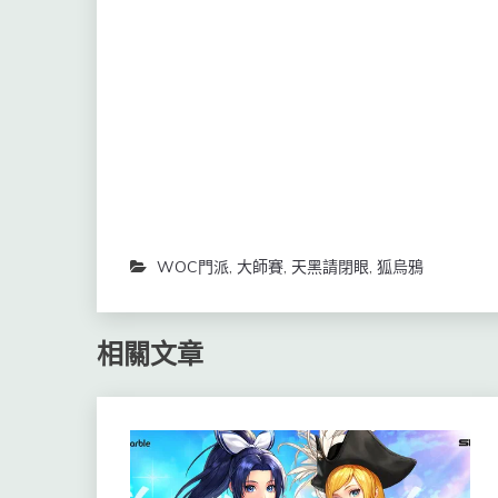
中
Facebook(在
Telegram(在
開
新
新
啟)
視
視
窗
窗
中
中
開
開
啟)
啟)
WOC門派
,
大師賽
,
天黑請閉眼
,
狐烏鴉
相關文章