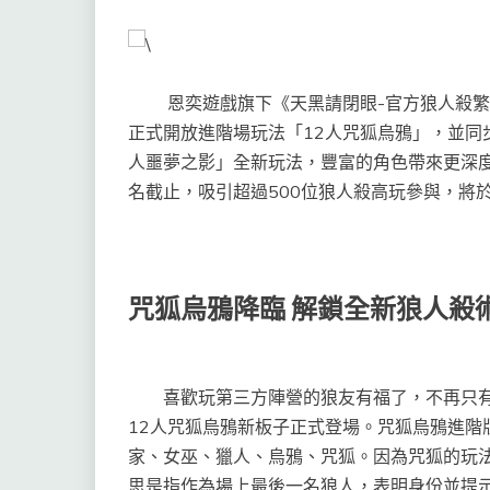
恩奕遊戲旗下《天黑請閉眼-官方狼人殺繁體
正式開放進階場玩法「12人咒狐烏鴉」，並同
人噩夢之影」全新玩法，豐富的角色帶來更深度
名截止，吸引超過500位狼人殺高玩參與，將於
咒狐烏鴉降臨 解鎖全新狼人殺
喜歡玩第三方陣營的狼友有福了，不再只有丘
12人咒狐烏鴉新板子正式登場。咒狐烏鴉進階
家、女巫、獵人、烏鴉、咒狐。因為咒狐的玩
思是指作為場上最後一名狼人，表明身份並提