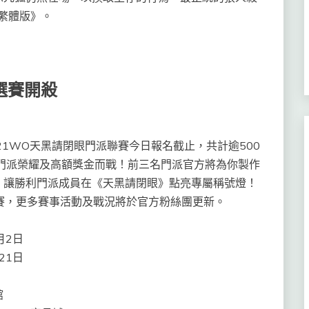
繁體版》。
海選賽開殺
WO天黑請閉眼門派聯賽今日報名截止，共計逾500
門派榮耀及高額獎金而戰！前三名門派官方將為你製作
，讓勝利門派成員在《天黑請閉眼》點亮專屬稱號燈！
上賽，更多賽事活動及戰況將於官方粉絲團更新。
月2日
21日
館