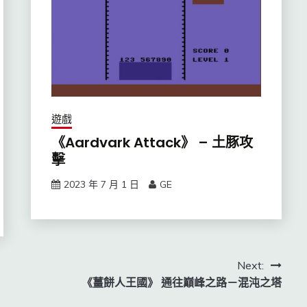
遊戲
《Aardvark Attack》 – 土豚攻
擊
2023 年 7 月 1 日
GE
Next:
《薑餅人王國》 通往巔峰之路－混沌之塔