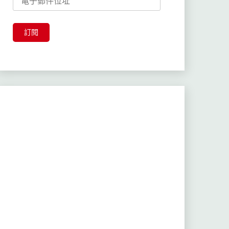
子
郵
件
訂閱
位
址