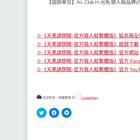
【協辦單位】AL Club.H 河馬·狼人殺品牌
(
※《天黑請閉眼-官方狼人殺繁體版》狐烏鴉全
※《天黑請閉眼-官方狼人殺繁體版》遊戲下載
※《天黑請閉眼-官方狼人殺繁體版》官方網站
※《天黑請閉眼-官方狼人殺繁體版》官方 FaceB
※《天黑請閉眼-官方狼人殺繁體版》官方 YouTu
合法好文，快速取得 ＠
ContentParty
分
按
按
享
一
一
到
下
下
Twitter(在
以
以
新
分
分
視
享
享
窗
至
到