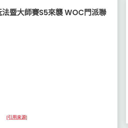
法暨大師賽S5來襲 WOC門派聯
[引用來源]