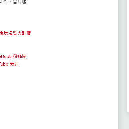
ALC)
、宮月城
新玩法暨大師賽
ook 粉絲團
be 頻道