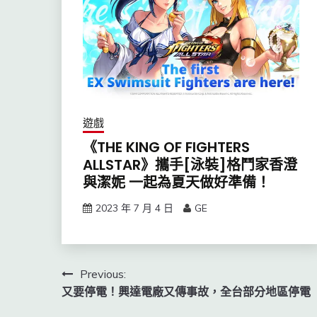
遊戲
《THE KING OF FIGHTERS
ALLSTAR》攜手[泳裝]格鬥家香澄
與潔妮 一起為夏天做好準備！
2023 年 7 月 4 日
GE
文
Previous:
又要停電！興達電廠又傳事故，全台部分地區停電
章