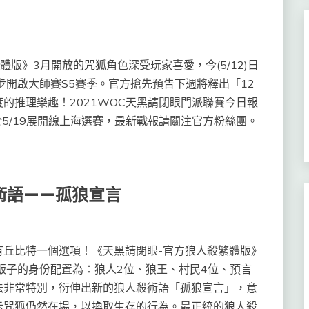
版》3月開放的咒狐角色深受玩家喜愛，今(5/12)日
步開啟大師賽S5賽季。官方搶先預告下週將釋出「12
的推理樂趣！2021WOC天黑請閉眼門派聯賽今日報
5/19展開線上海選賽，最新戰報請關注官方粉絲團。
術語——孤狼宣言
比特一個選項！《天黑請閉眼-官方狼人殺繁體版》
版子的身份配置為：狼人2位、狼王、村民4位、預言
法非常特別，衍伸出新的狼人殺術語「孤狼宣言」，意
示咒狐仍然在場，以換取生存的行為。最正統的狼人殺